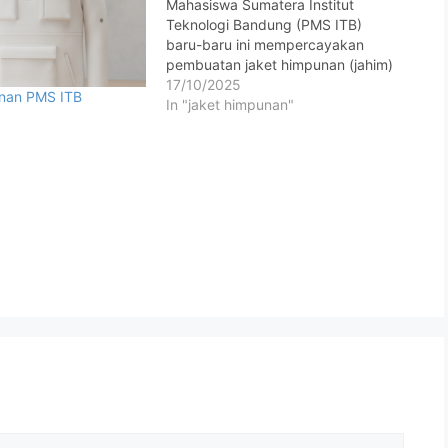
Mahasiswa Sumatera Institut
Teknologi Bandung (PMS ITB)
baru-baru ini mempercayakan
pembuatan jaket himpunan (jahim)
custom mereka kepada Stars
17/10/2025
nan PMS ITB
Konveksi, konveksi terpercaya
In "jaket himpunan"
yang berpengalaman dalam
pembuatan berbagai jenis
seragam kampus, organisasi, dan
komunitas di seluruh Indonesia.
Desain jahim PMS ITB yang elegan
dan modern dibuat menggunakan
bahan fleece…