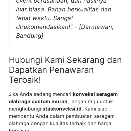
event perusahaan, dan hasilnya
luar biasa. Bahan berkualitas dan
tepat waktu. Sangat
direkomendasikan!” – [Darmawan,
Bandung]
Hubungi Kami Sekarang dan
Dapatkan Penawaran
Terbaik!
Jika Anda sedang mencari
konveksi seragam
olahraga custom murah
, jangan ragu untuk
menghubungi
staskonveksi.id
. Kami siap
membantu Anda dalam pembuatan seragam
olahraga dengan kualitas terbaik dan harga
bersaing.