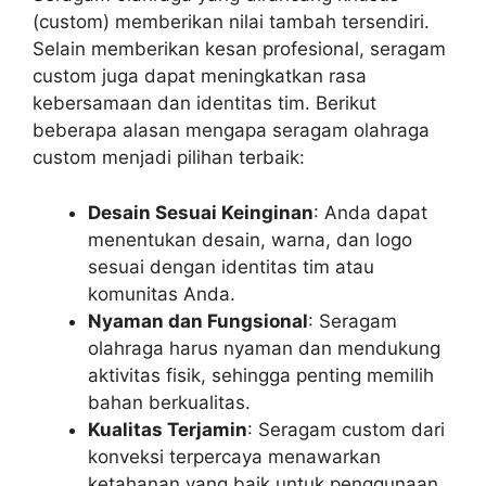
(custom) memberikan nilai tambah tersendiri.
Selain memberikan kesan profesional, seragam
custom juga dapat meningkatkan rasa
kebersamaan dan identitas tim. Berikut
beberapa alasan mengapa seragam olahraga
custom menjadi pilihan terbaik:
Desain Sesuai Keinginan
: Anda dapat
menentukan desain, warna, dan logo
sesuai dengan identitas tim atau
komunitas Anda.
Nyaman dan Fungsional
: Seragam
olahraga harus nyaman dan mendukung
aktivitas fisik, sehingga penting memilih
bahan berkualitas.
Kualitas Terjamin
: Seragam custom dari
konveksi terpercaya menawarkan
ketahanan yang baik untuk penggunaan