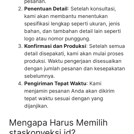
pesanan.
Penentuan Detail
: Setelah konsultasi,
kami akan membantu menentukan
spesifikasi lengkap seperti ukuran, jenis
bahan, dan tambahan detail lain seperti
logo atau nomor punggung.
Konfirmasi dan Produksi
: Setelah semua
detail disepakati, kami akan mulai proses
produksi. Waktu pengerjaan disesuaikan
dengan jumlah pesanan dan kesepakatan
sebelumnya.
Pengiriman Tepat Waktu
: Kami
menjamin pesanan Anda akan dikirim
tepat waktu sesuai dengan yang
dijanjikan.
Mengapa Harus Memilih
staskonveksi.id?