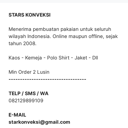
STARS KONVEKSI
Menerima pembuatan pakaian untuk seluruh
wilayah Indonesia. Online maupun offline, sejak
tahun 2008.
Kaos - Kemeja - Polo Shirt - Jaket - Dll
Min Order 2 Lusin
----------------------------------
TELP / SMS / WA
082129899109
E-MAIL
starkonveksi@gmail.com