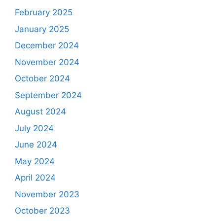
February 2025
January 2025
December 2024
November 2024
October 2024
September 2024
August 2024
July 2024
June 2024
May 2024
April 2024
November 2023
October 2023