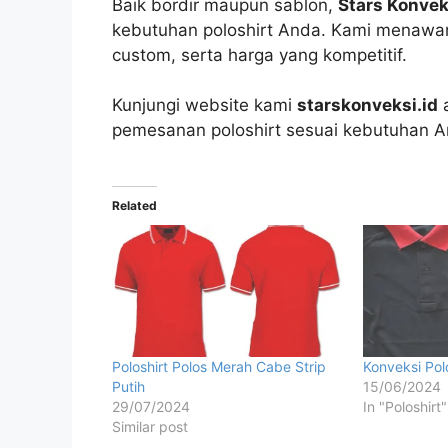
Baik bordir maupun sablon,
Stars Konvek
kebutuhan poloshirt Anda. Kami menawark
custom, serta harga yang kompetitif.
Kunjungi website kami
starskonveksi.id
a
pemesanan poloshirt sesuai kebutuhan A
Related
Poloshirt Polos Merah Cabe Strip
Konveksi Po
Putih
15/06/2024
29/07/2024
In "Poloshirt"
Similar post