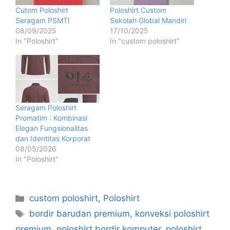
Cutom Poloshirt
Poloshirt Custom
Seragam PSMTI
Sekolah Global Mandiri
08/09/2025
17/10/2025
In "Poloshirt"
In "custom poloshirt"
Seragam Poloshirt
Promatim : Kombinasi
Elegan Fungsionalitas
dan Identitas Korporat
08/05/2026
In "Poloshirt"
custom poloshirt
,
Poloshirt
bordir barudan premium
,
konveksi poloshirt
premium
,
poloshirt bordir komputer
,
poloshirt