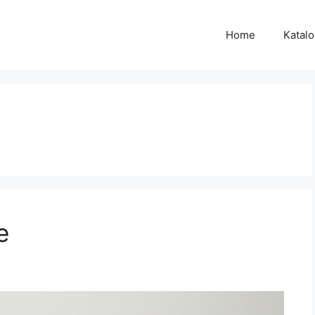
Home
Katal
e