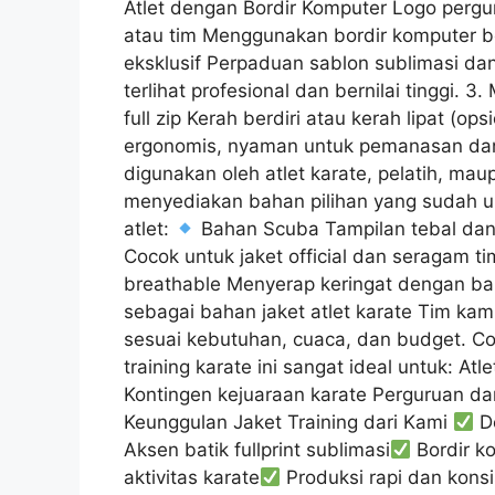
Atlet dengan Bordir Komputer Logo pergur
atau tim Menggunakan bordir komputer berk
eksklusif Perpaduan sablon sublimasi dan
terlihat profesional dan bernilai tinggi.
full zip Kerah berdiri atau kerah lipat (o
ergonomis, nyaman untuk pemanasan dan a
digunakan oleh atlet karate, pelatih, maup
menyediakan bahan pilihan yang sudah u
atlet:
Bahan Scuba Tampilan tebal da
Cocok untuk jaket official dan seragam t
breathable Menyerap keringat dengan ba
sebagai bahan jaket atlet karate Tim k
sesuai kebutuhan, cuaca, dan budget. C
training karate ini sangat ideal untuk: Atl
Kontingen kejuaraan karate Perguruan dan
Keunggulan Jaket Training dari Kami
De
Aksen batik fullprint sublimasi
Bordir k
aktivitas karate
Produksi rapi dan kons