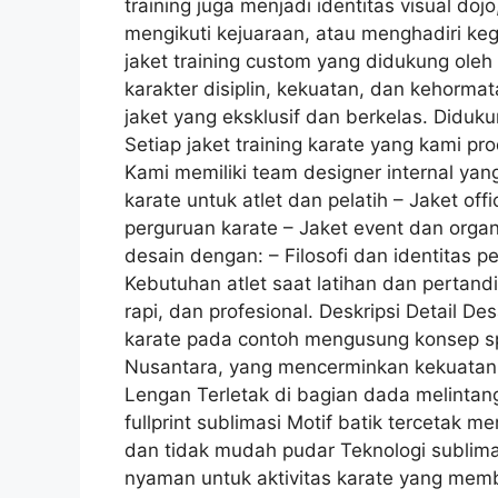
training juga menjadi identitas visual do
mengikuti kejuaraan, atau menghadiri k
jaket training custom yang didukung oleh
karakter disiplin, kekuatan, dan kehorm
jaket yang eksklusif dan berkelas. Diduk
Setiap jaket training karate yang kami pro
Kami memiliki team designer internal ya
karate untuk atlet dan pelatih – Jaket of
perguruan karate – Jaket event dan orga
desain dengan: – Filosofi dan identitas p
Kebutuhan atlet saat latihan dan pertandi
rapi, dan profesional. Deskripsi Detail De
karate pada contoh mengusung konsep 
Nusantara, yang mencerminkan kekuatan d
Lengan Terletak di bagian dada melintan
fullprint sublimasi Motif batik tercetak m
dan tidak mudah pudar Teknologi sublimas
nyaman untuk aktivitas karate yang mem