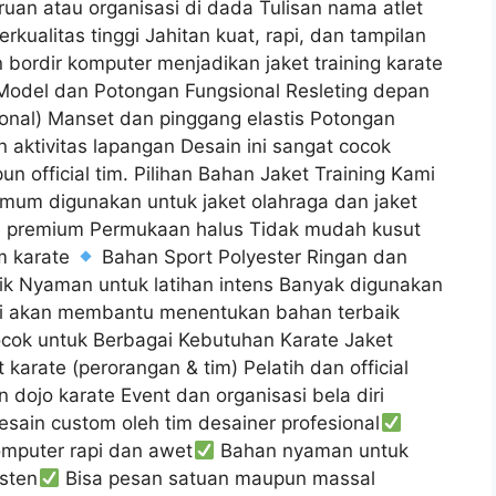
uan atau organisasi di dada Tulisan nama atlet
ualitas tinggi Jahitan kuat, rapi, dan tampilan
 bordir komputer menjadikan jaket training karate
 3. Model dan Potongan Fungsional Resleting depan
psional) Manset dan pinggang elastis Potongan
ktivitas lapangan Desain ini sangat cocok
un official tim. Pilihan Bahan Jaket Training Kami
mum digunakan untuk jaket olahraga dan jaket
n premium Permukaan halus Tidak mudah kusut
im karate
Bahan Sport Polyester Ringan dan
ik Nyaman untuk latihan intens Banyak digunakan
ami akan membantu menentukan bahan terbaik
ocok untuk Berbagai Kebutuhan Karate Jaket
et karate (perorangan & tim) Pelatih dan official
 dojo karate Event dan organisasi bela diri
sain custom oleh tim desainer profesional
omputer rapi dan awet
Bahan nyaman untuk
isten
Bisa pesan satuan maupun massal