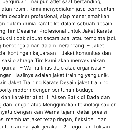
jo, perguruan, maupun atlet saat bertanding,
egiatan resmi. Kami menyediakan jasa pembuatan
 tim desainer profesional, siap menerjemahkan
atan dalam dunia karate ke dalam sebuah desain
ung Tim Desainer Profesional untuk Jaket Karate
duksi tidak dibuat secara asal atau template jadi.
ng berpengalaman dalam merancang: – Jaket
ficial kontingen kejuaraan – Jaket komunitas dan
nisasi olahraga Tim kami akan menyesuaikan
erguruan – Warna khas dojo atau organisasi –
ngan Hasilnya adalah jaket training yang unik,
sain Jaket Training Karate Desain jaket training
sporty modern dengan sentuhan budaya
an karakter atlet. 1. Aksen Batik di Dada dan
g dan lengan atas Menggunakan teknologi sablon
enyatu dengan kain Warna tajam, detail presisi,
i membuat jaket tetap ringan, fleksibel, dan
butuhkan banyak gerakan. 2. Logo dan Tulisan