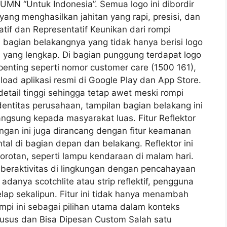
UMN “Untuk Indonesia”. Semua logo ini dibordir
ang menghasilkan jahitan yang rapi, presisi, dan
tif dan Representatif Keunikan dari rompi
bagian belakangnya yang tidak hanya berisi logo
n yang lengkap. Di bagian punggung terdapat logo
 penting seperti nomor customer care (1500 161),
load aplikasi resmi di Google Play dan App Store.
etail tinggi sehingga tetap awet meski rompi
dentitas perusahaan, tampilan bagian belakang ini
angsung kepada masyarakat luas. Fitur Reflektor
gan ini juga dirancang dengan fitur keamanan
ntal di bagian depan dan belakang. Reflektor ini
rotan, seperti lampu kendaraan di malam hari.
ng beraktivitas di lingkungan dengan pencahayaan
adanya scotchlite atau strip reflektif, pengguna
elap sekalipun. Fitur ini tidak hanya menambah
rompi ini sebagai pilihan utama dalam konteks
husus dan Bisa Dipesan Custom Salah satu