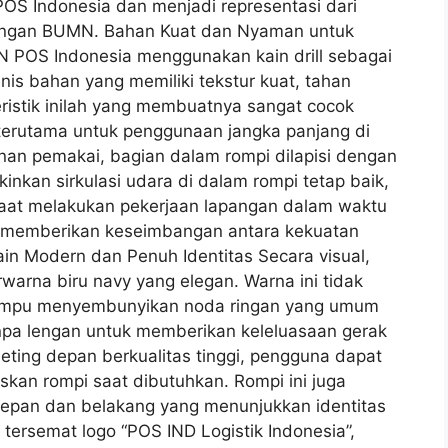
S Indonesia dan menjadi representasi dari
aungan BUMN. Bahan Kuat dan Nyaman untuk
 POS Indonesia menggunakan kain drill sebagai
enis bahan yang memiliki tekstur kuat, tahan
ristik inilah yang membuatnya sangat cocok
terutama untuk penggunaan jangka panjang di
n pemakai, bagian dalam rompi dilapisi dengan
gkinkan sirkulasi udara di dalam rompi tetap baik,
aat melakukan pekerjaan lapangan dalam waktu
ini memberikan keseimbangan antara kekuatan
n Modern dan Penuh Identitas Secara visual,
warna biru navy yang elegan. Warna ini tidak
 mampu menyembunyikan noda ringan yang umum
tanpa lengan untuk memberikan keleluasaan gerak
ting depan berkualitas tinggi, pengguna dapat
an rompi saat dibutuhkan. Rompi ini juga
 depan dan belakang yang menunjukkan identitas
i tersemat logo “POS IND Logistik Indonesia”,