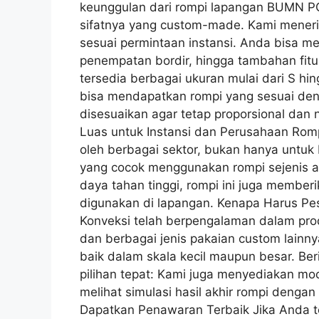
keunggulan dari rompi lapangan BUMN PO
sifatnya yang custom-made. Kami mener
sesuai permintaan instansi. Anda bisa m
penempatan bordir, hingga tambahan fitur
tersedia berbagai ukuran mulai dari S hi
bisa mendapatkan rompi yang sesuai den
disesuaikan agar tetap proporsional dan
Luas untuk Instansi dan Perusahaan Rompi
oleh berbagai sektor, bukan hanya untuk 
yang cocok menggunakan rompi sejenis an
daya tahan tinggi, rompi ini juga member
digunakan di lapangan. Kenapa Harus Pe
Konveksi telah berpengalaman dalam prod
dan berbagai jenis pakaian custom lainny
baik dalam skala kecil maupun besar. Be
pilihan tepat: Kami juga menyediakan mo
melihat simulasi hasil akhir rompi denga
Dapatkan Penawaran Terbaik Jika Anda t