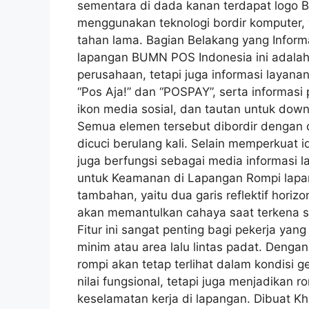
sementara di dada kanan terdapat logo B
menggunakan teknologi bordir komputer, y
tahan lama. Bagian Belakang yang Informa
lapangan BUMN POS Indonesia ini adalah 
perusahaan, tetapi juga informasi layana
“Pos Aja!” dan “POSPAY”, serta informasi
ikon media sosial, dan tautan untuk down
Semua elemen tersebut dibordir dengan d
dicuci berulang kali. Selain memperkuat i
juga berfungsi sebagai media informasi l
untuk Keamanan di Lapangan Rompi lapan
tambahan, yaitu dua garis reflektif horizo
akan memantulkan cahaya saat terkena so
Fitur ini sangat penting bagi pekerja ya
minim atau area lalu lintas padat. Dengan 
rompi akan tetap terlihat dalam kondisi g
nilai fungsional, tetapi juga menjadikan 
keselamatan kerja di lapangan. Dibuat K