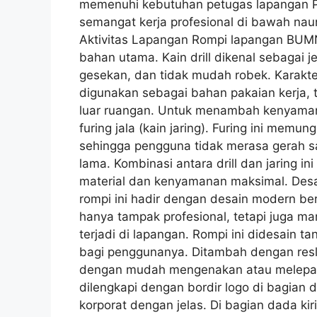
memenuhi kebutuhan petugas lapangan PO
semangat kerja profesional di bawah n
Aktivitas Lapangan Rompi lapangan BUMN
bahan utama. Kain drill dikenal sebagai j
gesekan, dan tidak mudah robek. Karakte
digunakan sebagai bahan pakaian kerja, 
luar ruangan. Untuk menambah kenyamana
furing jala (kain jaring). Furing ini memun
sehingga pengguna tidak merasa gerah s
lama. Kombinasi antara drill dan jaring 
material dan kenyamanan maksimal. Desai
rompi ini hadir dengan desain modern ber
hanya tampak profesional, tetapi juga
terjadi di lapangan. Rompi ini didesain 
bagi penggunanya. Ditambah dengan resle
dengan mudah mengenakan atau melepask
dilengkapi dengan bordir logo di bagian
korporat dengan jelas. Di bagian dada kir