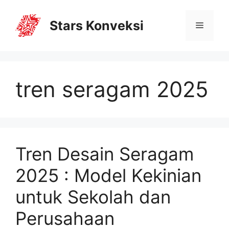
Stars Konveksi
tren seragam 2025
Tren Desain Seragam
2025 : Model Kekinian
untuk Sekolah dan
Perusahaan