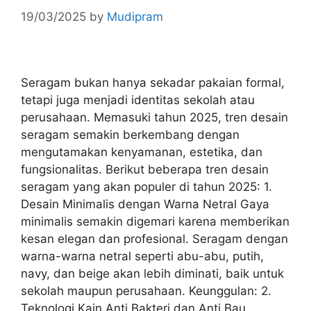
19/03/2025
by
Mudipram
Seragam bukan hanya sekadar pakaian formal,
tetapi juga menjadi identitas sekolah atau
perusahaan. Memasuki tahun 2025, tren desain
seragam semakin berkembang dengan
mengutamakan kenyamanan, estetika, dan
fungsionalitas. Berikut beberapa tren desain
seragam yang akan populer di tahun 2025: 1.
Desain Minimalis dengan Warna Netral Gaya
minimalis semakin digemari karena memberikan
kesan elegan dan profesional. Seragam dengan
warna-warna netral seperti abu-abu, putih,
navy, dan beige akan lebih diminati, baik untuk
sekolah maupun perusahaan. Keunggulan: 2.
Teknologi Kain Anti Bakteri dan Anti Bau