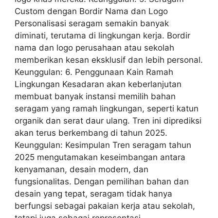
Custom dengan Bordir Nama dan Logo
Personalisasi seragam semakin banyak
diminati, terutama di lingkungan kerja. Bordir
nama dan logo perusahaan atau sekolah
memberikan kesan eksklusif dan lebih personal.
Keunggulan: 6. Penggunaan Kain Ramah
Lingkungan Kesadaran akan keberlanjutan
membuat banyak instansi memilih bahan
seragam yang ramah lingkungan, seperti katun
organik dan serat daur ulang. Tren ini diprediksi
akan terus berkembang di tahun 2025.
Keunggulan: Kesimpulan Tren seragam tahun
2025 mengutamakan keseimbangan antara
kenyamanan, desain modern, dan
fungsionalitas. Dengan pemilihan bahan dan
desain yang tepat, seragam tidak hanya
berfungsi sebagai pakaian kerja atau sekolah,
tetapi juga sebagai representasi