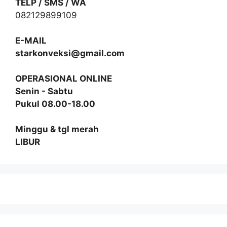
TELP / SMS / WA
082129899109
E-MAIL
starkonveksi@gmail.com
OPERASIONAL ONLINE
Senin - Sabtu
Pukul 08.00-18.00
Minggu & tgl merah
LIBUR