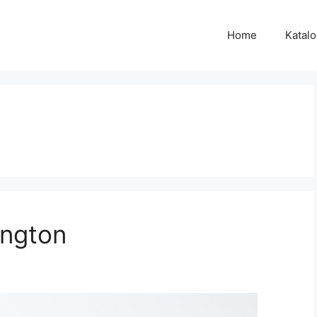
Home
Katal
ington