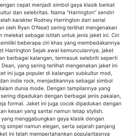
i dengan cepat menjadi simbol gaya klasik berkat
ltur dan selebritas. Nama “Harrington” sendiri
lah karakter Rodney Harrington dari serial
kan oleh Ryan O’Neal) sering terlihat mengenakan
n melekat sebagai istilah untuk jenis jaket ini. Ciri
memiliki beberapa ciri khas yang membedakannya
Jaket Harrington Sejak awal kemunculannya, jaket
gan berbagai kalangan, termasuk selebriti seperti
Dean, yang sering terlihat mengenakan jaket ini
t ini juga populer di kalangan subkultur mod,
dan indie rock, menjadikannya sebagai simbol
dalam dunia mode. Dengan tampilannya yang
n sering dipadukan dengan berbagai jenis pakaian,
eja formal. Jaket ini juga cocok dipadukan dengan
an kesan yang santai namun tetap stylish.
et yang menggabungkan gaya klasik dengan
ng simpel namun elegan, serta sejarah panjang
aket ini telah mempertahankan popularitasnya