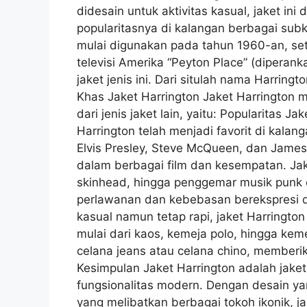
didesain untuk aktivitas kasual, jaket in
popularitasnya di kalangan berbagai subku
mulai digunakan pada tahun 1960-an, sete
televisi Amerika “Peyton Place” (diperan
jaket jenis ini. Dari situlah nama Harringto
Khas Jaket Harrington Jaket Harrington 
dari jenis jaket lain, yaitu: Popularitas 
Harrington telah menjadi favorit di kalan
Elvis Presley, Steve McQueen, dan James 
dalam berbagai film dan kesempatan. Jake
skinhead, hingga penggemar musik punk 
perlawanan dan kebebasan berekspresi 
kasual namun tetap rapi, jaket Harringto
mulai dari kaos, kemeja polo, hingga kem
celana jeans atau celana chino, memberik
Kesimpulan Jaket Harrington adalah jak
fungsionalitas modern. Dengan desain ya
yang melibatkan berbagai tokoh ikonik, j