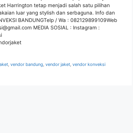
et Harrington tetap menjadi salah satu pilihan
aian luar yang stylish dan serbaguna. Info dan
KONVEKSI BANDUNGTelp / Wa : 082129899109Web
ksi@gmail.com MEDIA SOSIAL : Instagram :
i
ndorjaket
aket
,
vendor bandung
,
vendor jaket
,
vendor konveksi