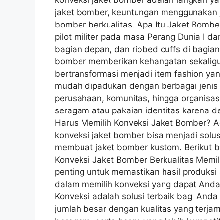
konveksi jaket bomber adalah langkah ya
jaket bomber, keuntungan menggunakan ja
bomber berkualitas. Apa Itu Jaket Bomb
pilot militer pada masa Perang Dunia I dan
bagian depan, dan ribbed cuffs di bagian
bomber memberikan kehangatan sekaligus
bertransformasi menjadi item fashion ya
mudah dipadukan dengan berbagai jenis p
perusahaan, komunitas, hingga organisasi,
seragam atau pakaian identitas karena 
Harus Memilih Konveksi Jaket Bomber? 
konveksi jaket bomber bisa menjadi solus
membuat jaket bomber kustom. Berikut b
Konveksi Jaket Bomber Berkualitas Memil
penting untuk memastikan hasil produksi
dalam memilih konveksi yang dapat Anda
Konveksi adalah solusi terbaik bagi And
jumlah besar dengan kualitas yang terjami