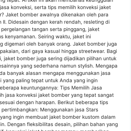
ng tepat. Artikel ini akan membahas keunggulan
sa konveksi, serta tips memilih konveksi jaket
er? Jaket bomber awalnya dikenakan oleh para
 II. Didesain dengan kerah rendah, resleting di
 pergelangan tangan serta pinggang, jaket
 kenyamanan. Seiring waktu, jaket ini
ng digemari oleh banyak orang. Jaket bomber juga
akaian, dari gaya kasual hingga streetwear. Bagi
 jaket bomber juga sering dijadikan pilihan untuk
desainnya yang sederhana namun stylish. Mengapa
Ada banyak alasan mengapa menggunakan jasa
i yang paling tepat untuk Anda yang ingin
eberapa keuntungannya: Tips Memilih Jasa
ih jasa konveksi jaket bomber yang tepat sangat
 sesuai dengan harapan. Berikut beberapa tips
 pertimbangkan: Menggunakan jasa Stars
a yang ingin membuat jaket bomber kustom dalam
n. Dengan fleksibilitas desain, pilihan bahan yang