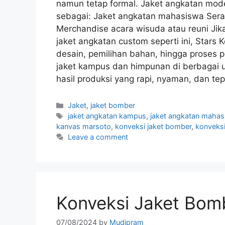
namun tetap formal. Jaket angkatan mode
sebagai: Jaket angkatan mahasiswa Sera
Merchandise acara wisuda atau reuni J
jaket angkatan custom seperti ini, Star
desain, pemilihan bahan, hingga proses
jaket kampus dan himpunan di berbagai un
hasil produksi yang rapi, nyaman, dan te
Jaket
,
jaket bomber
jaket angkatan kampus
,
jaket angkatan maha
kanvas marsoto
,
konveksi jaket bomber
,
konveksi
Leave a comment
Konveksi Jaket Bom
07/08/2024
by
Mudipram