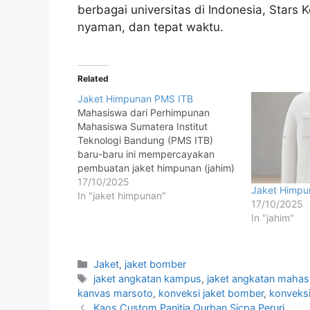
berbagai universitas di Indonesia, Stars 
nyaman, dan tepat waktu.
Related
Jaket Himpunan PMS ITB
Mahasiswa dari Perhimpunan
Mahasiswa Sumatera Institut
Teknologi Bandung (PMS ITB)
baru-baru ini mempercayakan
pembuatan jaket himpunan (jahim)
custom mereka kepada Stars
17/10/2025
Jaket Himpu
Konveksi, konveksi terpercaya
In "jaket himpunan"
17/10/2025
yang berpengalaman dalam
In "jahim"
pembuatan berbagai jenis
seragam kampus, organisasi, dan
komunitas di seluruh Indonesia.
Jaket
,
jaket bomber
Desain jahim PMS ITB yang elegan
jaket angkatan kampus
,
jaket angkatan maha
dan modern dibuat menggunakan
bahan fleece…
kanvas marsoto
,
konveksi jaket bomber
,
konveksi
Kaos Custom Panitia Qurban Sicpa Peruri