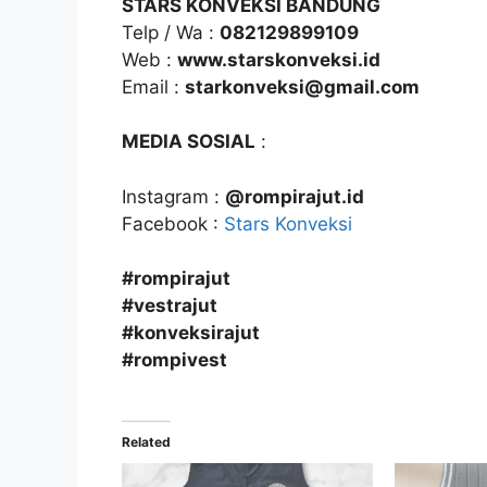
STARS KONVEKSI BANDUNG
Telp / Wa :
082129899109
Web :
www.starskonveksi.id
Email :
starkonveksi@gmail.com
MEDIA SOSIAL
:
Instagram :
@rompirajut.id
Facebook :
Stars Konveksi
#rompirajut
#vestrajut
#konveksirajut
#rompivest
Related