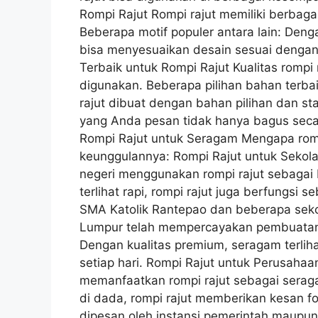
Rompi Rajut Rompi rajut memiliki berbag
Beberapa motif populer antara lain: Denga
bisa menyesuaikan desain sesuai dengan
Terbaik untuk Rompi Rajut Kualitas rompi 
digunakan. Beberapa pilihan bahan terbaik
rajut dibuat dengan bahan pilihan dan st
yang Anda pesan tidak hanya bagus secar
Rompi Rajut untuk Seragam Mengapa rompi
keunggulannya: Rompi Rajut untuk Sekola
negeri menggunakan rompi rajut sebagai
terlihat rapi, rompi rajut juga berfungsi 
SMA Katolik Rantepao dan beberapa sekol
Lumpur telah mempercayakan pembuatan r
Dengan kualitas premium, seragam terlih
setiap hari. Rompi Rajut untuk Perusaha
memanfaatkan rompi rajut sebagai seraga
di dada, rompi rajut memberikan kesan fo
dipesan oleh instansi pemerintah maup