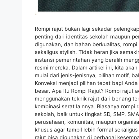
Rompi rajut bukan lagi sekadar pelengka
penting dari identitas sekolah maupun p
digunakan, dan bahan berkualitas, rompi
sekaligus stylish. Tidak heran jika sema
instansi pemerintahan yang beralih meng
resmi mereka. Dalam artikel ini, kita ak
mulai dari jenis-jenisnya, pilihan motif,
Konveksi menjadi pilihan tepat bagi And
besar. Apa Itu Rompi Rajut? Rompi rajut 
menggunakan teknik rajut dari benang tert
kombinasi serat lainnya. Biasanya rompi
sekolah, baik untuk tingkat SD, SMP, SMA,
perusahaan, komunitas, maupun organisa
khusus agar tampil lebih formal sekaligus
rajut bisa digunakan di berbagai kesempa