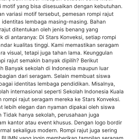
ai motif yang bisa disesuaikan dengan kebutuhan.
n variasi motif tersebut, pemesan rompi rajut
 identitas lembaga masing-masing. Bahan
rajut ditentukan oleh jenis benang yang
 di antaranya: Di Stars Konveksi, setiap rompi
andar kualitas tinggi. Kami memastikan seragam
a visual, tetapi juga tahan lama. Keunggulan
 rajut semakin banyak dipilih? Berikut
h Banyak sekolah di Indonesia maupun luar
 bagian dari seragam. Selain membuat siswa
sebagai identitas lembaga pendidikan. Misalnya,
ah internasional seperti Sekolah Indonesia Kuala
ompi rajut seragam mereka ke Stars Konveksi.
at lebih elegan dan nyaman dipakai oleh siswa
an Tidak hanya sekolah, perusahaan juga
m kantor atau event khusus. Dengan logo bordir
rmal sekaligus modern. Rompi rajut juga sering
un BUMN yang ingin memberikan tampilan seragam