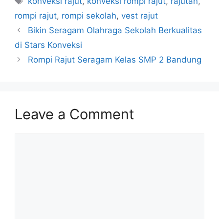
konveksi rajut
,
konveksi rompi rajut
,
rajutan
,
rompi rajut
,
rompi sekolah
,
vest rajut
Bikin Seragam Olahraga Sekolah Berkualitas
di Stars Konveksi
Rompi Rajut Seragam Kelas SMP 2 Bandung
Leave a Comment