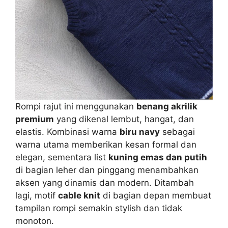
Rompi rajut ini menggunakan
benang akrilik
premium
yang dikenal lembut, hangat, dan
elastis. Kombinasi warna
biru navy
sebagai
warna utama memberikan kesan formal dan
elegan, sementara list
kuning emas dan putih
di bagian leher dan pinggang menambahkan
aksen yang dinamis dan modern. Ditambah
lagi, motif
cable knit
di bagian depan membuat
tampilan rompi semakin stylish dan tidak
monoton.