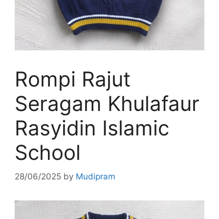
Rompi Rajut
Seragam Khulafaur
Rasyidin Islamic
School
28/06/2025
by
Mudipram