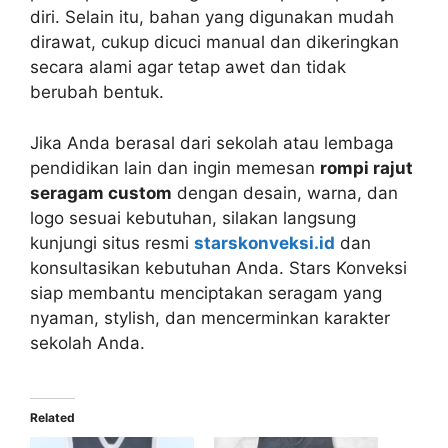
diri. Selain itu, bahan yang digunakan mudah
dirawat, cukup dicuci manual dan dikeringkan
secara alami agar tetap awet dan tidak
berubah bentuk.
Jika Anda berasal dari sekolah atau lembaga
pendidikan lain dan ingin memesan
rompi rajut
seragam custom
dengan desain, warna, dan
logo sesuai kebutuhan, silakan langsung
kunjungi situs resmi
starskonveksi.id
dan
konsultasikan kebutuhan Anda. Stars Konveksi
siap membantu menciptakan seragam yang
nyaman, stylish, dan mencerminkan karakter
sekolah Anda.
Related