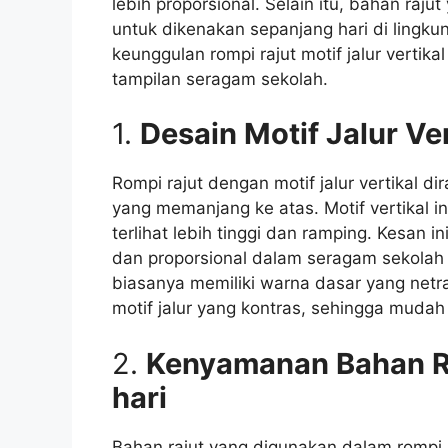
lebih proporsional. Selain itu, bahan raj
untuk dikenakan sepanjang hari di lingku
keunggulan rompi rajut motif jalur vertik
tampilan seragam sekolah.
1.
Desain Motif Jalur Ve
Rompi rajut dengan motif jalur vertikal 
yang memanjang ke atas. Motif vertikal 
terlihat lebih tinggi dan ramping. Kesan i
dan proporsional dalam seragam sekolah m
biasanya memiliki warna dasar yang netra
motif jalur yang kontras, sehingga muda
2.
Kenyamanan Bahan Raj
hari
Bahan rajut yang digunakan dalam rompi m