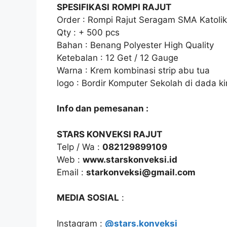
SPESIFIKASI
ROMPI RAJUT
Order : Rompi Rajut Seragam SMA Katoli
Qty : + 500 pcs
Bahan : Benang Polyester High Quality
Ketebalan : 12 Get / 12 Gauge
Warna : Krem kombinasi strip abu tua
logo : Bordir Komputer Sekolah di dada kir
Info dan pemesanan :
STARS KONVEKSI RAJUT
Telp / Wa :
082129899109
Web :
www.starskonveksi.id
Email :
starkonveksi@gmail.com
MEDIA SOSIAL
:
Instagram :
@stars.konveksi