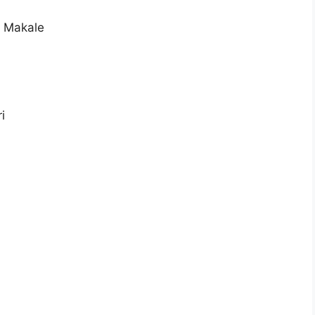
k Makale
i