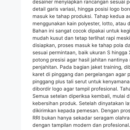
desainer menyiapkan rancangan sesuai p
detail garis variasi, hingga posisi logo bo
masuk ke tahap produksi. Tahap kedua a
menggunakan kain polyester, lotto, atau dr
Bahan ini sangat cocok dipakai untuk keg
mudah kusut dan tetap terlihat rapi mesk
disiapkan, proses masuk ke tahap pola d
sesuai permintaan, baik ukuran S hingg
potong presisi agar hasil jahitan nantinya
penjahitan. Pada bagian jaket training, d
karet di pinggang dan pergelangan agar p
pinggang plus tali serut untuk kenyaman
dibordir logo agar tampil profesional. Taha
Semua setelan diperiksa kembali, mulai dar
kebersihan produk. Setelah dinyatakan la
dikirimkan kepada pemesan. Dengan proses
RRI bukan hanya sekadar seragam olahrag
dengan tampilan modern dan profesional