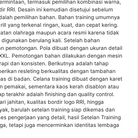
ermintaan, termasuk pemilihan kombinasi warna,
rdir RRI. Desain ini kemudian disetujui sebelum
dalah pemilihan bahan. Bahan training umumnya
ill yang terkenal ringan, kuat, dan cepat kering.
iatan olahraga maupun acara resmi karena tidak
i digunakan berulang kali. Setelah bahan
an pemotongan. Pola dibuat dengan ukuran detail
a XXL. Pemotongan bahan dilakukan dengan mesin
 rapi dan konsisten. Berikutnya adalah tahap
iberikan resleting berkualitas dengan tambahan
as di badan. Celana training dibuat dengan karet
an pemakai, sementara kaos kerah disablon atau
p terakhir adalah finishing dan quality control.
i jahitan, kualitas bordir logo RRI, hingga
yak, barulah setelan training siap dikemas dan
 pengerjaan yang detail, hasil Setelan Training
a, tetapi juga mencerminkan identitas lembaga
.