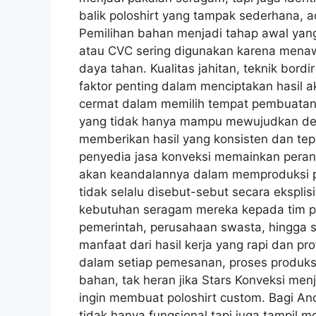
balik poloshirt yang tampak sederhana, 
Pemilihan bahan menjadi tahap awal yang 
atau CVC sering digunakan karena men
daya tahan. Kualitas jahitan, teknik bord
faktor penting dalam menciptakan hasil a
cermat dalam memilih tempat pembuatan 
yang tidak hanya mampu mewujudkan desa
memberikan hasil yang konsisten dan tepa
penyedia jasa konveksi memainkan peran 
akan keandalannya dalam memproduksi po
tidak selalu disebut-sebut secara ekspl
kebutuhan seragam mereka kepada tim prod
pemerintah, perusahaan swasta, hingga 
manfaat dari hasil kerja yang rapi dan p
dalam setiap pemesanan, proses produksi
bahan, tak heran jika Stars Konveksi me
ingin membuat poloshirt custom. Bagi An
tidak hanya fungsional tapi juga tampil 