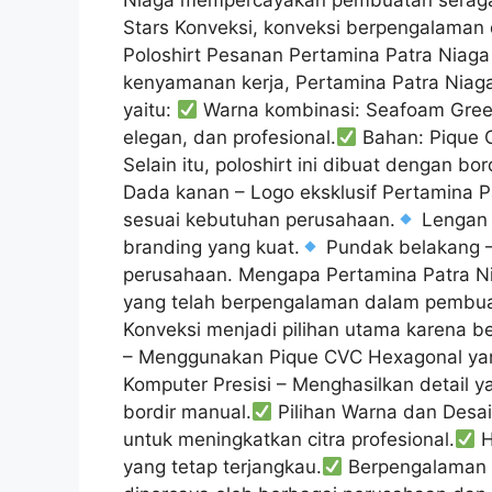
Niaga mempercayakan pembuatan seragam
Stars Konveksi, konveksi berpengalaman d
Poloshirt Pesanan Pertamina Patra Niag
kenyamanan kerja, Pertamina Patra Niaga 
yaitu:
Warna kombinasi: Seafoam Green
elegan, dan profesional.
Bahan: Pique C
Selain itu, poloshirt ini dibuat dengan bo
Dada kanan – Logo eksklusif Pertamina P
sesuai kebutuhan perusahaan.
Lengan k
branding yang kuat.
Pundak belakang –
perusahaan. Mengapa Pertamina Patra Ni
yang telah berpengalaman dalam pembuata
Konveksi menjadi pilihan utama karena b
– Menggunakan Pique CVC Hexagonal ya
Komputer Presisi – Menghasilkan detail y
bordir manual.
Pilihan Warna dan Desa
untuk meningkatkan citra profesional.
H
yang tetap terjangkau.
Berpengalaman d