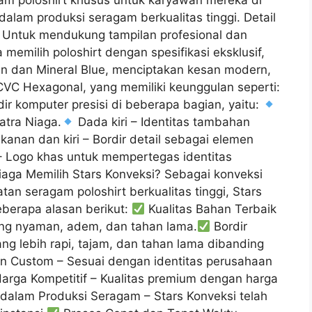
 poloshirt khusus untuk karyawan mereka di
alam produksi seragam berkualitas tinggi. Detail
a Untuk mendukung tampilan profesional dan
memilih poloshirt dengan spesifikasi eksklusif,
 dan Mineral Blue, menciptakan kesan modern,
VC Hexagonal, yang memiliki keunggulan seperti:
rdir komputer presisi di beberapa bagian, yaitu:
atra Niaga.
Dada kiri – Identitas tambahan
anan dan kiri – Bordir detail sebagai elemen
 Logo khas untuk mempertegas identitas
aga Memilih Stars Konveksi? Sebagai konveksi
n seragam poloshirt berkualitas tinggi, Stars
eberapa alasan berikut:
Kualitas Bahan Terbaik
ng nyaman, adem, dan tahan lama.
Bordir
ang lebih rapi, tajam, dan tahan lama dibanding
in Custom – Sesuai dengan identitas perusahaan
arga Kompetitif – Kualitas premium dengan harga
alam Produksi Seragam – Stars Konveksi telah