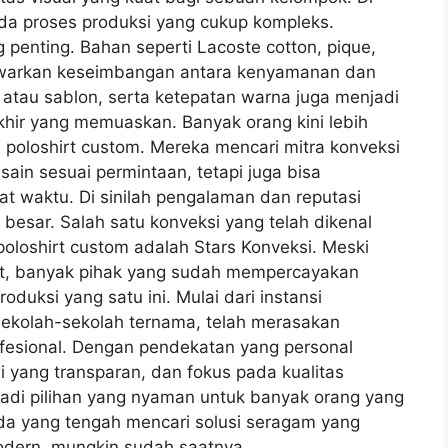
ada proses produksi yang cukup kompleks.
penting. Bahan seperti Lacoste cotton, pique,
awarkan keseimbangan antara kenyamanan dan
ir atau sablon, serta ketepatan warna juga menjadi
khir yang memuaskan. Banyak orang kini lebih
poloshirt custom. Mereka mencari mitra konveksi
in sesuai permintaan, tetapi juga bisa
t waktu. Di sinilah pengalaman dan reputasi
besar. Salah satu konveksi yang telah dikenal
loshirt custom adalah Stars Konveksi. Meski
isit, banyak pihak yang sudah mempercayakan
uksi yang satu ini. Mulai dari instansi
sekolah-sekolah ternama, telah merasakan
rofesional. Dengan pendekatan yang personal
 yang transparan, dan fokus pada kualitas
njadi pilihan yang nyaman untuk banyak orang yang
da yang tengah mencari solusi seragam yang
modern, mungkin sudah saatnya