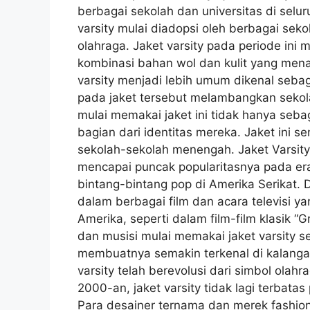
berbagai sekolah dan universitas di selu
varsity mulai diadopsi oleh berbagai se
olahraga. Jaket varsity pada periode ini
kombinasi bahan wol dan kulit yang mena
varsity menjadi lebih umum dikenal sebaga
pada jaket tersebut melambangkan sekolah
mulai memakai jaket ini tidak hanya sebag
bagian dari identitas mereka. Jaket ini 
sekolah-sekolah menengah. Jaket Varsity 
mencapai puncak popularitasnya pada era 
bintang-bintang pop di Amerika Serikat. D
dalam berbagai film dan acara televisi
Amerika, seperti dalam film-film klasik “
dan musisi mulai memakai jaket varsity s
membuatnya semakin terkenal di kalanga
varsity telah berevolusi dari simbol olahr
2000-an, jaket varsity tidak lagi terbat
Para desainer ternama dan merek fashion 