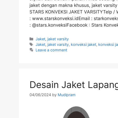
jaket dengan makna khusus, jaket varsity
STARS KONVEKSI JAKET VARSITYTelp / 
: www.starskonveksi.idEmail : starkonve
: @stars.konveksiFacebook : Stars Konve
Jaket
,
jaket varsity
Jaket
,
jaket varsity
,
konveksi jaket
,
konveksi ja
Leave a comment
Desain Jaket Lapan
04/06/2024
by
Mudipram