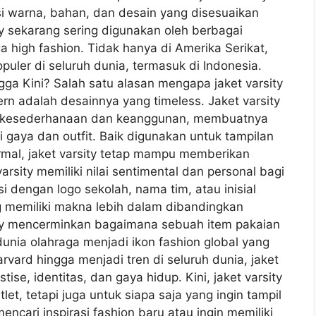
si warna, bahan, dan desain yang disesuaikan
y sekarang sering digunakan oleh berbagai
a high fashion. Tidak hanya di Amerika Serikat,
opuler di seluruh dunia, termasuk di Indonesia.
ga Kini? Salah satu alasan mengapa jaket varsity
rn adalah desainnya yang timeless. Jaket varsity
a kesederhanaan dan keanggunan, membuatnya
aya dan outfit. Baik digunakan untuk tampilan
rmal, jaket varsity tetap mampu memberikan
 varsity memiliki nilai sentimental dan personal bagi
i dengan logo sekolah, nama tim, atau inisial
ng memiliki makna lebih dalam dibandingkan
sity mencerminkan bagaimana sebuah item pakaian
dunia olahraga menjadi ikon fashion global yang
arvard hingga menjadi tren di seluruh dunia, jaket
tise, identitas, dan gaya hidup. Kini, jaket varsity
et, tetapi juga untuk siapa saja yang ingin tampil
ncari inspirasi fashion baru atau ingin memiliki