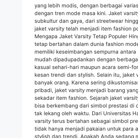
yang lebih modis, dengan berbagai varia
dengan tren mode masa kini. Jaket varsit
subkultur dan gaya, dari streetwear hingg
jaket varsity telah menjadi item fashion p
Mengapa Jaket Varsity Tetap Populer Hing
tetap bertahan dalam dunia fashion mode
memiliki keseimbangan sempurna antar
mudah dipadupadankan dengan berbagai g
kasual sehari-hari maupun acara semi-fo
kesan trendi dan stylish. Selain itu, jaket
banyak orang. Karena sering dikustomisas
pribadi, jaket varsity menjadi barang ya
sekadar item fashion. Sejarah jaket var
bisa berkembang dari simbol prestasi di 
tak lekang oleh waktu. Dari Universitas H
varsity terus bertahan sebagai simbol pres
tidak hanya menjadi pakaian untuk para atl
stylish dan trendi. Apakah Anda sedang me