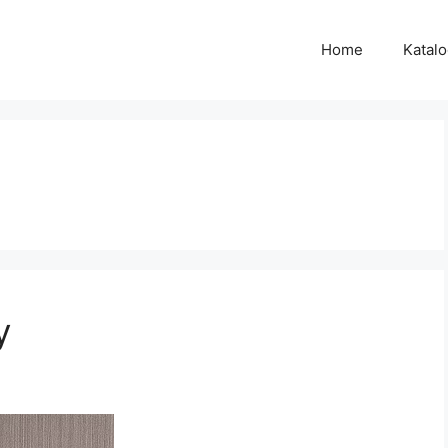
Home
Katal
y