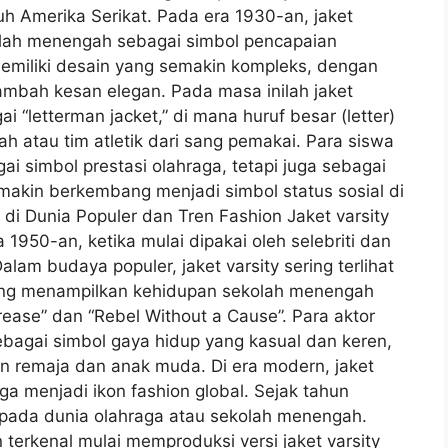
ruh Amerika Serikat. Pada era 1930-an, jaket
kolah menengah sebagai simbol pencapaian
 memiliki desain yang semakin kompleks, dengan
mbah kesan elegan. Pada masa inilah jaket
i “letterman jacket,” di mana huruf besar (letter)
 atau tim atletik dari sang pemakai. Para siswa
ai simbol prestasi olahraga, tetapi juga sebagai
semakin berkembang menjadi simbol status sosial di
di Dunia Populer dan Tren Fashion Jaket varsity
1950-an, ketika mulai dipakai oleh selebriti dan
alam budaya populer, jaket varsity sering terlihat
 yang menampilkan kehidupan sekolah menengah
Grease” dan “Rebel Without a Cause”. Para aktor
ebagai simbol gaya hidup yang kasual dan keren,
n remaja dan anak muda. Di era modern, jaket
aga menjadi ikon fashion global. Sejak tahun
as pada dunia olahraga atau sekolah menengah.
terkenal mulai memproduksi versi jaket varsity