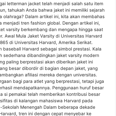
gai letterman jacket telah menjadi salah satu item
mun, tahukah Anda bahwa jaket ini memiliki sejarah
a olahraga? Dalam artikel ini, kita akan membahas
a menjadi tren fashion global. Dengan artikel ini,
et varsity berkembang dan mengapa hingga saat
r. Awal Mula Jaket Varsity di Universitas Harvard
1865 di Universitas Harvard, Amerika Serikat.
m baseball Harvard sebagai simbol prestasi. Kala
ebih sederhana dibandingkan jaket varsity modern
g paling berprestasi akan diberikan jaket ini
ng besar dibordir di bagian depan jaket, yang
ambangkan afiliasi mereka dengan universitas.
gaan bagi para atlet yang berprestasi, tetapi juga
rhasil mendapatkannya. Penggunaan huruf besar
 si pemakai telah memberikan kontribusi besar
sifitas di kalangan mahasiswa Harvard pada
olah-Sekolah Menengah Dalam beberapa dekade
i Harvard, tren ini dengan cepat menyebar ke