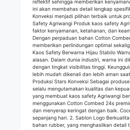
reflektif sehingga memberikan kenyamana
ini akan membahas detail lengkap spesifi
Konveksi menjadi pilihan terbaik untuk p
Safety Agriwangi Produk kaos safety Ag
faktor kenyamanan, ketahanan, dan keaman
Dengan perpaduan bahan Cotton Combed 24s
memberikan perlindungan optimal sekalig
Kaos Safety Berwarna Hijau Stabilo Warna 
alasan. Dalam dunia industri, warna ini di
dengan tingkat visibilitas tinggi. Keunggu
lebih mudah dikenali dan lebih aman saat
Produksi Stars Konveksi Sebagai produse
selalu mengutamakan kualitas dan kepua
yang membuat kaos safety Agriwangi be
menggunakan Cotton Combed 24s premium,
dan menyerap keringat dengan baik. Coco
sepanjang hari. 2. Sablon Logo Berkuali
bahan rubber, yang menghasilkan detail t