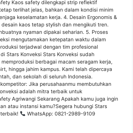
ety Kaos safety dilengkapi strip reflektif
etap terlihat jelas, bahkan dalam kondisi minim
enjaga keselamatan kerja. 4. Desain Ergonomis &
desain kaos tetap stylish dan mengikuti tren.
mbuatnya nyaman dipakai seharian. 5. Proses
nveksi mengutamakan ketepatan waktu dalam
produksi terjadwal dengan tim profesional
 Stars Konveksi Stars Konveksi sudah
m memproduksi berbagai macam seragam kerja,
hirt, hingga jahim kampus. Kami telah dipercaya
ntah, dan sekolah di seluruh Indonesia.
n kompetitor: Jika perusahaanmu membutuhkan
Konveksi adalah mitra terbaik untuk
ety Agriwangi Sekarang Apakah kamu juga ingin
n atau instansi kamu?Segera hubungi Stars
terbaik!
WhatsApp: 0821-2989-9109