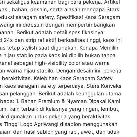
n sekaligus keamanan bagi para pekerja. Artikel
kasi, bahan, desain, serta alasan mengapa Stars
roduksi seragam safety. Spesifikasi Kaos Seragam
riwangi ini didesain dengan mempertimbangkan
an. Berikut adalah detail spesifikasinya:
 dan strip reflektif berkualitas tinggi, kaos ini
us tetap stylish saat digunakan. Kenapa Memilih
hijau stabilo pada kaos ini dipilih bukan tanpa
kenal sebagai high-visibility color atau warna
lan warna hijau stabilo: Dengan desain ini, pekerja
 beraktivitas. Kelebihan Kaos Seragam Safety
n kaos seragam safety terpercaya, Stars Konveksi
san pelanggan. Berikut adalah keunggulan utama
rbeda: 1. Bahan Premium & Nyaman Dipakai Kami
 kain terbaik di kelasnya yang ringan, lembut,
k digunakan untuk pekerja yang beraktivitas
tas Tinggi Logo Agriwangi disablon menggunakan
ajam dan hasil sablon yang rapi, awet, dan tidak