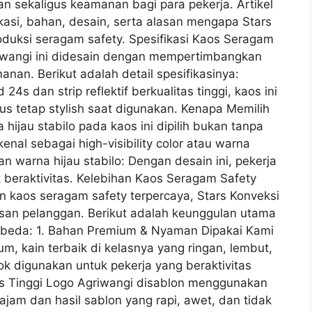
n sekaligus keamanan bagi para pekerja. Artikel
kasi, bahan, desain, serta alasan mengapa Stars
roduksi seragam safety. Spesifikasi Kaos Seragam
riwangi ini didesain dengan mempertimbangkan
an. Berikut adalah detail spesifikasinya:
 dan strip reflektif berkualitas tinggi, kaos ini
us tetap stylish saat digunakan. Kenapa Memilih
hijau stabilo pada kaos ini dipilih bukan tanpa
kenal sebagai high-visibility color atau warna
lan warna hijau stabilo: Dengan desain ini, pekerja
 beraktivitas. Kelebihan Kaos Seragam Safety
n kaos seragam safety terpercaya, Stars Konveksi
san pelanggan. Berikut adalah keunggulan utama
rbeda: 1. Bahan Premium & Nyaman Dipakai Kami
 kain terbaik di kelasnya yang ringan, lembut,
k digunakan untuk pekerja yang beraktivitas
tas Tinggi Logo Agriwangi disablon menggunakan
ajam dan hasil sablon yang rapi, awet, dan tidak