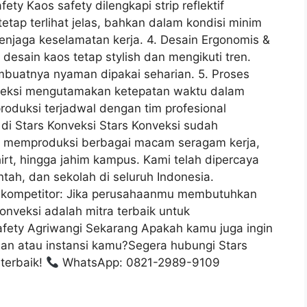
ety Kaos safety dilengkapi strip reflektif
etap terlihat jelas, bahkan dalam kondisi minim
enjaga keselamatan kerja. 4. Desain Ergonomis &
desain kaos tetap stylish dan mengikuti tren.
mbuatnya nyaman dipakai seharian. 5. Proses
nveksi mengutamakan ketepatan waktu dalam
produksi terjadwal dengan tim profesional
 Stars Konveksi Stars Konveksi sudah
m memproduksi berbagai macam seragam kerja,
hirt, hingga jahim kampus. Kami telah dipercaya
ntah, dan sekolah di seluruh Indonesia.
n kompetitor: Jika perusahaanmu membutuhkan
Konveksi adalah mitra terbaik untuk
ety Agriwangi Sekarang Apakah kamu juga ingin
n atau instansi kamu?Segera hubungi Stars
terbaik!
WhatsApp: 0821-2989-9109