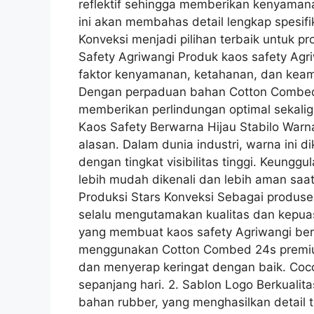
reflektif sehingga memberikan kenyamana
ini akan membahas detail lengkap spesifi
Konveksi menjadi pilihan terbaik untuk p
Safety Agriwangi Produk kaos safety Ag
faktor kenyamanan, ketahanan, dan keaman
Dengan perpaduan bahan Cotton Combed 24s
memberikan perlindungan optimal sekalig
Kaos Safety Berwarna Hijau Stabilo Warna 
alasan. Dalam dunia industri, warna ini di
dengan tingkat visibilitas tinggi. Keunggu
lebih mudah dikenali dan lebih aman saat
Produksi Stars Konveksi Sebagai produse
selalu mengutamakan kualitas dan kepua
yang membuat kaos safety Agriwangi be
menggunakan Cotton Combed 24s premium,
dan menyerap keringat dengan baik. Coco
sepanjang hari. 2. Sablon Logo Berkuali
bahan rubber, yang menghasilkan detail t