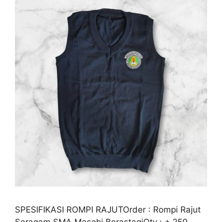
SPESIFIKASI ROMPI RAJUTOrder : Rompi Rajut
Seragam SMA Masehi BerastagiQty : + 250