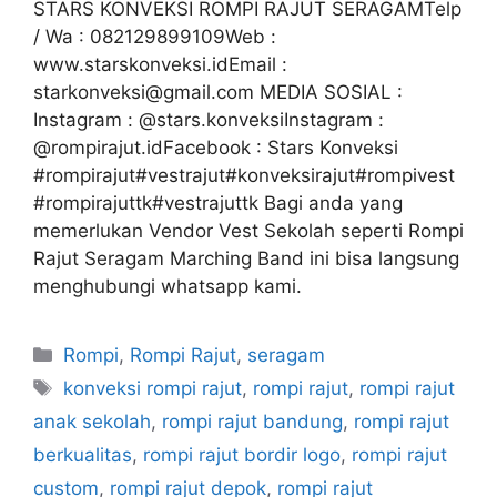
STARS KONVEKSI ROMPI RAJUT SERAGAMTelp
/ Wa : 082129899109Web :
www.starskonveksi.idEmail :
starkonveksi@gmail.com MEDIA SOSIAL :
Instagram : @stars.konveksiInstagram :
@rompirajut.idFacebook : Stars Konveksi
#rompirajut#vestrajut#konveksirajut#rompivest
#rompirajuttk#vestrajuttk Bagi anda yang
memerlukan Vendor Vest Sekolah seperti Rompi
Rajut Seragam Marching Band ini bisa langsung
menghubungi whatsapp kami.
Rompi
,
Rompi Rajut
,
seragam
konveksi rompi rajut
,
rompi rajut
,
rompi rajut
anak sekolah
,
rompi rajut bandung
,
rompi rajut
berkualitas
,
rompi rajut bordir logo
,
rompi rajut
custom
,
rompi rajut depok
,
rompi rajut