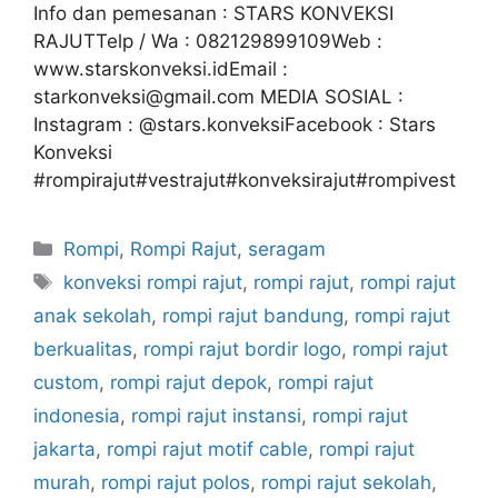
Info dan pemesanan : STARS KONVEKSI
RAJUTTelp / Wa : 082129899109Web :
www.starskonveksi.idEmail :
starkonveksi@gmail.com MEDIA SOSIAL :
Instagram : @stars.konveksiFacebook : Stars
Konveksi
#rompirajut#vestrajut#konveksirajut#rompivest
Rompi
,
Rompi Rajut
,
seragam
konveksi rompi rajut
,
rompi rajut
,
rompi rajut
anak sekolah
,
rompi rajut bandung
,
rompi rajut
berkualitas
,
rompi rajut bordir logo
,
rompi rajut
custom
,
rompi rajut depok
,
rompi rajut
indonesia
,
rompi rajut instansi
,
rompi rajut
jakarta
,
rompi rajut motif cable
,
rompi rajut
murah
,
rompi rajut polos
,
rompi rajut sekolah
,