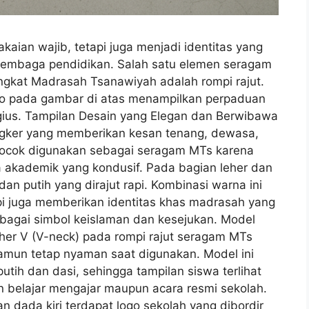
aian wajib, tetapi juga menjadi identitas yang
 lembaga pendidikan. Salah satu elemen seragam
ingkat Madrasah Tsanawiyah adalah rompi rajut.
lo pada gambar di atas menampilkan perpaduan
igius. Tampilan Desain yang Elegan dan Berwibawa
ongker yang memberikan kesan tenang, dewasa,
cocok digunakan sebagai seragam MTs karena
 akademik yang kondusif. Pada bagian leher dan
dan putih yang dirajut rapi. Kombinasi warna ini
pi juga memberikan identitas khas madrasah yang
bagai simbol keislaman dan kesejukan. Model
her V (V-neck) pada rompi rajut seragam MTs
amun tetap nyaman saat digunakan. Model ini
tih dan dasi, sehingga tampilan siswa terlihat
tan belajar mengajar maupun acara resmi sekolah.
 dada kiri terdapat logo sekolah yang dibordir