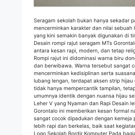
Seragam sekolah bukan hanya sekadar pak
mencerminkan karakter dan nilai sebuah
yang kini semakin banyak digunakan di t
Desain rompi rajut seragam MTs Goronta
antara kesan rapi, modern, dan tetap rel
Rompi rajut ini didominasi warna biru d
dan berwibawa. Warna tersebut sangat 
mencerminkan kedisiplinan serta suasana
lubang lengan, terdapat aksen strip hijau 
tidak hanya mempercantik tampilan, teta
umumnya identik dengan nuansa hijau se
Leher V yang Nyaman dan Rapi Desain le
Gorontalo ini memberikan kesan formal n
sangat cocok dipadukan dengan kemeja pu
lebih rapi dan berkelas, baik saat kegia
Logo Sekolah Bordir Komputer Pada bagian