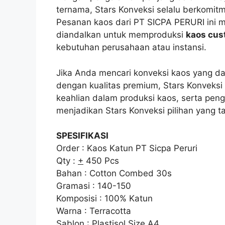
ternama, Stars Konveksi selalu berkomi
Pesanan kaos dari PT SICPA PERURI ini m
diandalkan untuk memproduksi
kaos cu
kebutuhan perusahaan atau instansi.
Jika Anda mencari konveksi kaos yang 
dengan kualitas premium, Stars Konveksi
keahlian dalam produksi kaos, serta pen
menjadikan Stars Konveksi pilihan yang tak 
SPESIFIKASI
Order : Kaos Katun PT Sicpa Peruri
Qty :
+
450 Pcs
Bahan : Cotton Combed 30s
Gramasi : 140-150
Komposisi : 100% Katun
Warna : Terracotta
Sablon : Plastisol Size A4