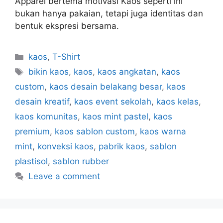
Apparel bertema motivasi Kaos seperti ini
bukan hanya pakaian, tetapi juga identitas dan
bentuk ekspresi bersama.
kaos
,
T-Shirt
bikin kaos
,
kaos
,
kaos angkatan
,
kaos
custom
,
kaos desain belakang besar
,
kaos
desain kreatif
,
kaos event sekolah
,
kaos kelas
,
kaos komunitas
,
kaos mint pastel
,
kaos
premium
,
kaos sablon custom
,
kaos warna
mint
,
konveksi kaos
,
pabrik kaos
,
sablon
plastisol
,
sablon rubber
Leave a comment