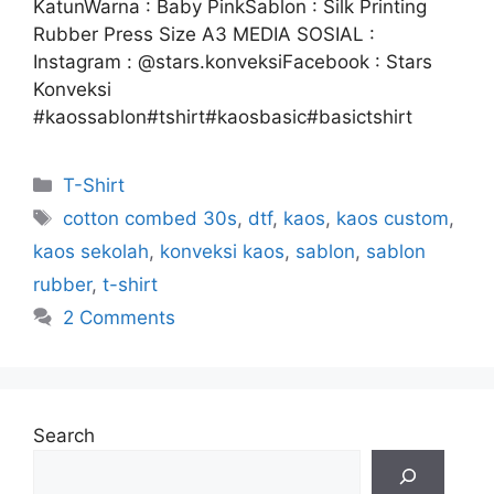
KatunWarna : Baby PinkSablon : Silk Printing
Rubber Press Size A3 MEDIA SOSIAL :
Instagram : @stars.konveksiFacebook : Stars
Konveksi
#kaossablon#tshirt#kaosbasic#basictshirt
T-Shirt
cotton combed 30s
,
dtf
,
kaos
,
kaos custom
,
kaos sekolah
,
konveksi kaos
,
sablon
,
sablon
rubber
,
t-shirt
2 Comments
Search