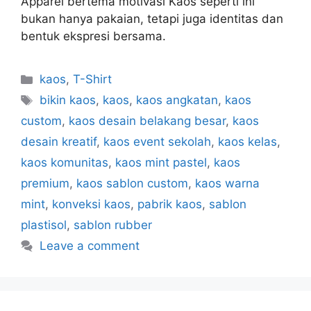
Apparel bertema motivasi Kaos seperti ini
bukan hanya pakaian, tetapi juga identitas dan
bentuk ekspresi bersama.
kaos
,
T-Shirt
bikin kaos
,
kaos
,
kaos angkatan
,
kaos
custom
,
kaos desain belakang besar
,
kaos
desain kreatif
,
kaos event sekolah
,
kaos kelas
,
kaos komunitas
,
kaos mint pastel
,
kaos
premium
,
kaos sablon custom
,
kaos warna
mint
,
konveksi kaos
,
pabrik kaos
,
sablon
plastisol
,
sablon rubber
Leave a comment