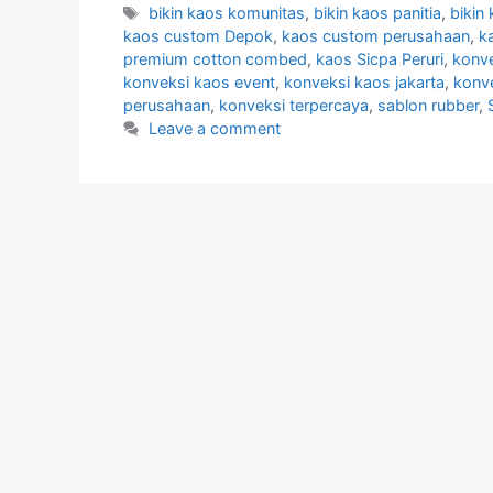
bikin kaos komunitas
,
bikin kaos panitia
,
bikin
kaos custom Depok
,
kaos custom perusahaan
,
k
premium cotton combed
,
kaos Sicpa Peruri
,
konv
konveksi kaos event
,
konveksi kaos jakarta
,
konv
perusahaan
,
konveksi terpercaya
,
sablon rubber
,
Leave a comment