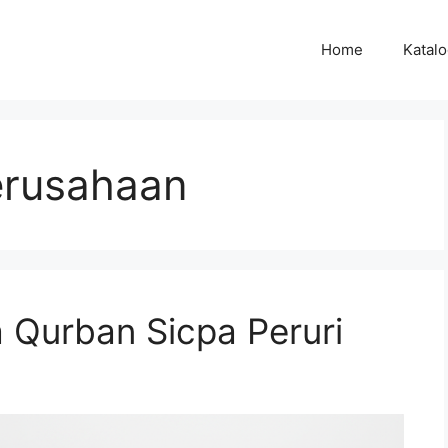
Home
Katal
erusahaan
 Qurban Sicpa Peruri