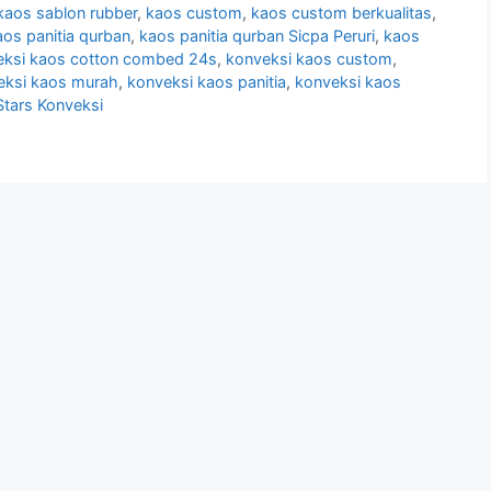
 kaos sablon rubber
,
kaos custom
,
kaos custom berkualitas
,
aos panitia qurban
,
kaos panitia qurban Sicpa Peruri
,
kaos
eksi kaos cotton combed 24s
,
konveksi kaos custom
,
eksi kaos murah
,
konveksi kaos panitia
,
konveksi kaos
Stars Konveksi