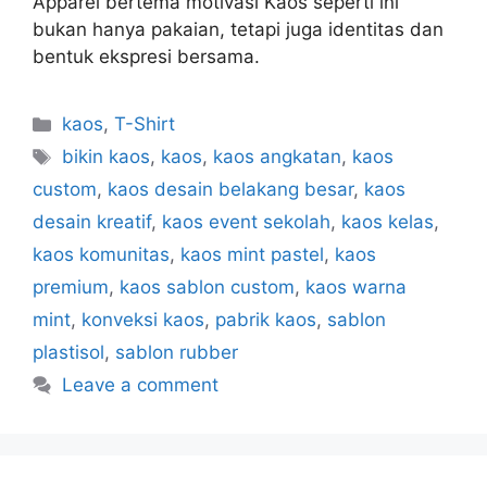
Apparel bertema motivasi Kaos seperti ini
bukan hanya pakaian, tetapi juga identitas dan
bentuk ekspresi bersama.
kaos
,
T-Shirt
bikin kaos
,
kaos
,
kaos angkatan
,
kaos
custom
,
kaos desain belakang besar
,
kaos
desain kreatif
,
kaos event sekolah
,
kaos kelas
,
kaos komunitas
,
kaos mint pastel
,
kaos
premium
,
kaos sablon custom
,
kaos warna
mint
,
konveksi kaos
,
pabrik kaos
,
sablon
plastisol
,
sablon rubber
Leave a comment