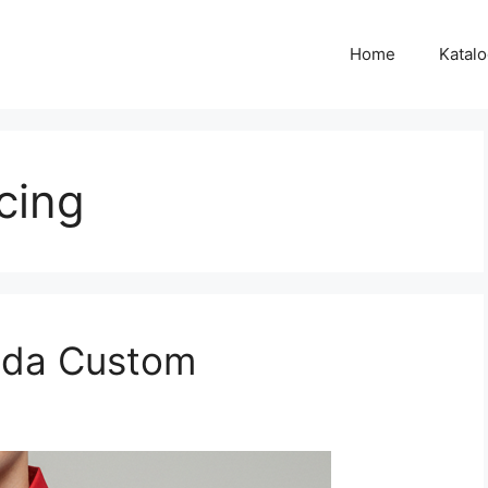
Home
Katal
cing
nda Custom