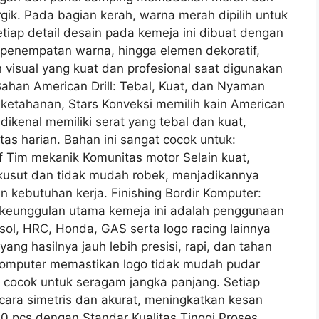
gik. Pada bagian kerah, warna merah dipilih untuk
tiap detail desain pada kemeja ini dibuat dengan
n, penempatan warna, hingga elemen dekoratif,
visual yang kuat dan profesional saat digunakan
 Bahan American Drill: Tebal, Kuat, dan Nyaman
ketahanan, Stars Konveksi memilih kain American
 dikenal memiliki serat yang tebal dan kuat,
as harian. Bahan ini sangat cocok untuk:
 Tim mekanik Komunitas motor Selain kuat,
ti kusut dan tidak mudah robek, menjadikannya
n kebutuhan kerja. Finishing Bordir Komputer:
 keunggulan utama kemeja ini adalah penggunaan
psol, HRC, Honda, GAS serta logo racing lainnya
ang hasilnya jauh lebih presisi, rapi, dan tahan
 komputer memastikan logo tidak mudah pudar
at cocok untuk seragam jangka panjang. Setiap
cara simetris dan akurat, meningkatkan kesan
00 pcs dengan Standar Kualitas Tinggi Proses