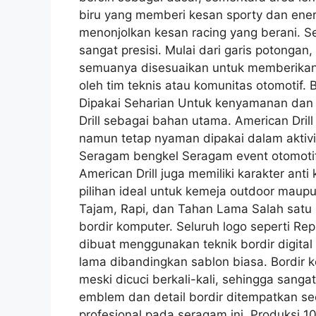
biru yang memberi kesan sporty dan ener
menonjolkan kesan racing yang berani. Se
sangat presisi. Mulai dari garis potonga
semuanya disesuaikan untuk memberikan 
oleh tim teknis atau komunitas otomotif.
Dipakai Seharian Untuk kenyamanan dan 
Drill sebagai bahan utama. American Drill
namun tetap nyaman dipakai dalam aktivit
Seragam bengkel Seragam event otomotif
American Drill juga memiliki karakter an
pilihan ideal untuk kemeja outdoor maupu
Tajam, Rapi, dan Tahan Lama Salah satu
bordir komputer. Seluruh logo seperti Re
dibuat menggunakan teknik bordir digital y
lama dibandingkan sablon biasa. Bordir
meski dicuci berkali-kali, sehingga sang
emblem dan detail bordir ditempatkan se
profesional pada seragam ini. Produksi 1