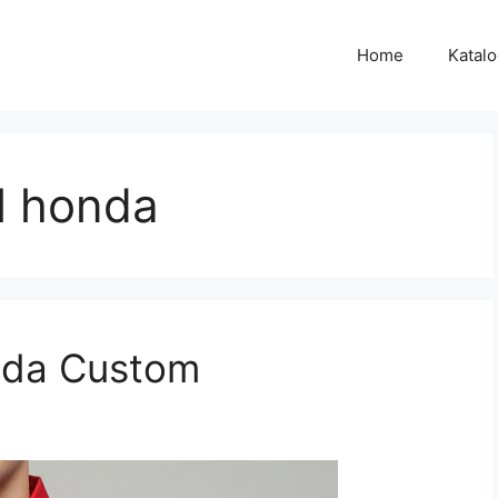
Home
Katal
l honda
nda Custom