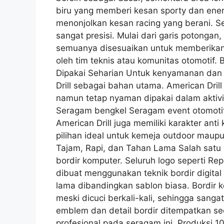
biru yang memberi kesan sporty dan ener
menonjolkan kesan racing yang berani. Se
sangat presisi. Mulai dari garis potonga
semuanya disesuaikan untuk memberikan 
oleh tim teknis atau komunitas otomotif.
Dipakai Seharian Untuk kenyamanan dan 
Drill sebagai bahan utama. American Drill
namun tetap nyaman dipakai dalam aktivit
Seragam bengkel Seragam event otomotif
American Drill juga memiliki karakter an
pilihan ideal untuk kemeja outdoor maupu
Tajam, Rapi, dan Tahan Lama Salah satu
bordir komputer. Seluruh logo seperti Re
dibuat menggunakan teknik bordir digital y
lama dibandingkan sablon biasa. Bordir
meski dicuci berkali-kali, sehingga sang
emblem dan detail bordir ditempatkan se
profesional pada seragam ini. Produksi 1