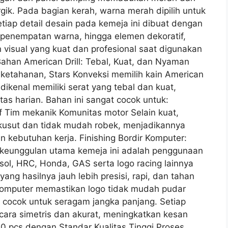
gik. Pada bagian kerah, warna merah dipilih untuk
tiap detail desain pada kemeja ini dibuat dengan
n, penempatan warna, hingga elemen dekoratif,
visual yang kuat dan profesional saat digunakan
 Bahan American Drill: Tebal, Kuat, dan Nyaman
ketahanan, Stars Konveksi memilih kain American
 dikenal memiliki serat yang tebal dan kuat,
as harian. Bahan ini sangat cocok untuk:
 Tim mekanik Komunitas motor Selain kuat,
ti kusut dan tidak mudah robek, menjadikannya
n kebutuhan kerja. Finishing Bordir Komputer:
 keunggulan utama kemeja ini adalah penggunaan
psol, HRC, Honda, GAS serta logo racing lainnya
ang hasilnya jauh lebih presisi, rapi, dan tahan
 komputer memastikan logo tidak mudah pudar
at cocok untuk seragam jangka panjang. Setiap
cara simetris dan akurat, meningkatkan kesan
00 pcs dengan Standar Kualitas Tinggi Proses