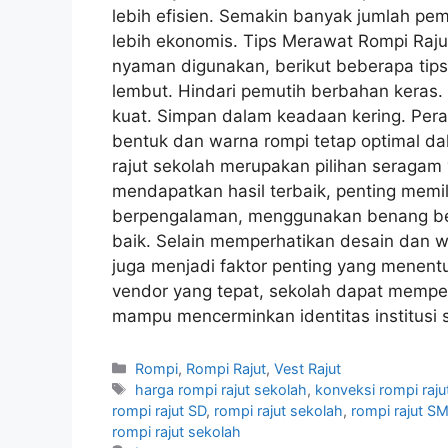
lebih efisien. Semakin banyak jumlah pe
lebih ekonomis. Tips Merawat Rompi Raju
nyaman digunakan, berikut beberapa tip
lembut. Hindari pemutih berbahan keras. 
kuat. Simpan dalam keadaan kering. Pe
bentuk dan warna rompi tetap optimal d
rajut sekolah merupakan pilihan seragam
mendapatkan hasil terbaik, penting memil
berpengalaman, menggunakan benang berk
baik. Selain memperhatikan desain dan war
juga menjadi faktor penting yang menent
vendor yang tepat, sekolah dapat memper
mampu mencerminkan identitas institusi s
Rompi
,
Rompi Rajut
,
Vest Rajut
harga rompi rajut sekolah
,
konveksi rompi raju
rompi rajut SD
,
rompi rajut sekolah
,
rompi rajut S
rompi rajut sekolah