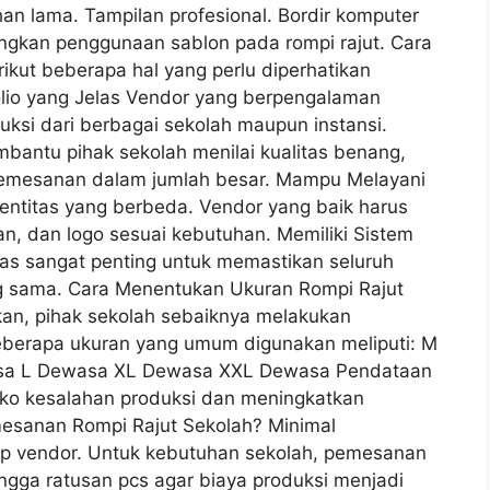
ahan lama. Tampilan profesional. Bordir komputer
ngkan penggunaan sablon pada rompi rajut. Cara
ikut beberapa hal yang perlu diperhatikan
olio yang Jelas Vendor yang berpengalaman
uksi dari berbagai sekolah maupun instansi.
ntu pihak sekolah menilai kualitas benang,
pemesanan dalam jumlah besar. Mampu Melayani
dentitas yang berbeda. Vendor yang baik harus
, dan logo sesuai kebutuhan. Memiliki Sistem
tas sangat penting untuk memastikan seluruh
ng sama. Cara Menentukan Ukuran Rompi Rajut
kan, pihak sekolah sebaiknya melakukan
Beberapa ukuran yang umum digunakan meliputi: M
sa L Dewasa XL Dewasa XXL Dewasa Pendataan
iko kesalahan produksi dan meningkatkan
esanan Rompi Rajut Sekolah? Minimal
p vendor. Untuk kebutuhan sekolah, pemesanan
ngga ratusan pcs agar biaya produksi menjadi