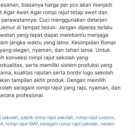
mesanan, biasanya harga per pcs akan menjadi
t Agar Awet Agar rompi rajut tetap awet dan
s perawatannya: Cuci menggunakan deterjen
Jemur di tempat teduh. Jangan diperas terlalu
rawatan yang tepat dapat membantu menjaga
alam jangka waktu yang lama. Kesimpulan Rompi
 yang elegan, nyaman, dan tahan lama. Untuk
ih konveksi rompi rajut sekolah yang
ualitas, serta memiliki sistem produksi yang
na, kualitas rajutan serta bordir logo sekolah
ukan tampilan akhir produk. Dengan memilih
oleh seragam rompi rajut yang rapi, nyaman, dan
ecara profesional.
t sekolah
,
pabrik rompi rajut sekolah
,
rompi rajut custom
,
MA
,
rompi rajut SMP
,
seragam rompi rajut sekolah
,
vendor