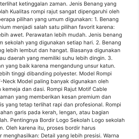
erlihat ketinggalan zaman. Jenis Benang yang
h Kualitas rompi rajut sangat dipengaruhi oleh
berapa pilihan yang umum digunakan: 1. Benang
um menjadi salah satu pilihan favorit karena:
ebih awet. Perawatan lebih mudah. Jenis benang
m sekolah yang digunakan setiap hari. 2. Benang
yang lebih lembut dan hangat. Biasanya digunakan
u daerah yang memiliki suhu lebih dingin. 3.
an yang baik karena mengandung unsur katun.
ih tinggi dibanding polyester. Model Rompi
V-Neck Model paling banyak digunakan oleh
kemeja dan dasi. Rompi Rajut Motif Cable
nyaman yang memberikan kesan premium dan
s yang tetap terlihat rapi dan profesional. Rompi
han garis pada kerah, lengan, atau bagian
lah. Pentingnya Bordir Logo Sekolah Logo sekolah
 Oleh karena itu, proses bordir harus
menghasilkan: Detail yang lebih presisi. Warna