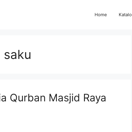
Home
Katal
s saku
ia Qurban Masjid Raya