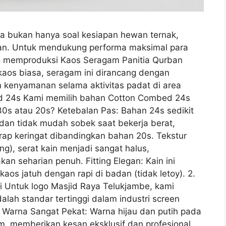
a bukan hanya soal kesiapan hewan ternak,
angan. Untuk mendukung performa maksimal para
ya memproduksi Kaos Seragam Panitia Qurban
aos biasa, seragam ini dirancang dengan
an kenyamanan selama aktivitas padat di area
ed 24s Kami memilih bahan Cotton Combed 24s
0s atau 20s? Ketebalan Pas: Bahan 24s sedikit
t dan tidak mudah sobek saat bekerja berat,
rap keringat dibandingkan bahan 20s. Tekstur
ng), serat kain menjadi sangat halus,
akan seharian penuh. Fitting Elegan: Kain ini
os jatuh dengan rapi di badan (tidak letoy). 2.
isi Untuk logo Masjid Raya Telukjambe, kami
dalah standar tertinggi dalam industri screen
 Warna Sangat Pekat: Warna hijau dan putih pada
tam, memberikan kesan eksklusif dan profesional.