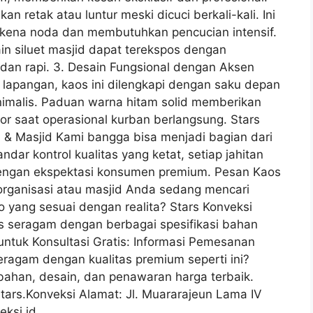
kan retak atau luntur meski dicuci berkali-kali. Ini
terkena noda dan membutuhkan pencucian intensif.
ain siluet masjid dapat terekspos dengan
dan rapi. 3. Desain Fungsional dengan Aksen
 lapangan, kaos ini dilengkapi dengan saku depan
nimalis. Paduan warna hitam solid memberikan
or saat operasional kurban berlangsung. Stars
 & Masjid Kami bangga bisa menjadi bagian dari
dar kontrol kualitas yang ketat, setiap jahitan
 dengan ekspektasi konsumen premium. Pesan Kaos
rganisasi atau masjid Anda sedang mencari
to yang sesuai dengan realita? Stars Konveksi
s seragam dengan berbagai spesifikasi bahan
untuk Konsultasi Gratis: Informasi Pemesanan
eragam dengan kualitas premium seperti ini?
bahan, desain, dan penawaran harga terbaik.
rs.Konveksi Alamat: Jl. Muararajeun Lama IV
ksi.id