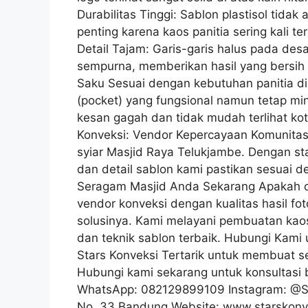
Durabilitas Tinggi: Sablon plastisol tidak a
penting karena kaos panitia sering kali 
Detail Tajam: Garis-garis halus pada des
sempurna, memberikan hasil yang bersih 
Saku Sesuai dengan kebutuhan panitia di
(pocket) yang fungsional namun tetap mi
kesan gagah dan tidak mudah terlihat kot
Konveksi: Vendor Kepercayaan Komunitas
syiar Masjid Raya Telukjambe. Dengan stan
dan detail sablon kami pastikan sesuai
Seragam Masjid Anda Sekarang Apakah o
vendor konveksi dengan kualitas hasil fo
solusinya. Kami melayani pembuatan kao
dan teknik sablon terbaik. Hubungi Kami 
Stars Konveksi Tertarik untuk membuat s
Hubungi kami sekarang untuk konsultasi 
WhatsApp: 082129899109 Instagram: @Sta
No. 33 Bandung Website: www.starskonve