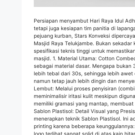
Persiapan menyambut Hari Raya Idul Adh
tetapi juga kesiapan tim panitia di lap
pejuang kurban, Stars Konveksi diperca
Masjid Raya Telukjambe. Bukan sekadar k
spesifikasi teknis tinggi untuk memastik
masjid. 1. Material Utama: Cotton Comb
sebagai material dasar. Mengapa bukan 3
lebih tebal dari 30s, sehingga lebih awe
namun tetap jauh lebih dingin dan menye
Lembut: Melalui proses penyisiran (combi
meminimalisir iritasi kulit meskipun digun
memiliki gramasi yang mantap, membuat ka
Sablon Plastisol: Detail Visual yang Pres
menerapkan teknik Sablon Plastisol. Ini a
printing karena beberapa keunggulannya:
logo terlihat sangat solid di atas kain hi