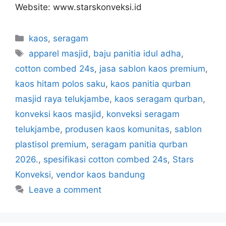
Website: www.starskonveksi.id
kaos
,
seragam
apparel masjid
,
baju panitia idul adha
,
cotton combed 24s
,
jasa sablon kaos premium
,
kaos hitam polos saku
,
kaos panitia qurban
masjid raya telukjambe
,
kaos seragam qurban
,
konveksi kaos masjid
,
konveksi seragam
telukjambe
,
produsen kaos komunitas
,
sablon
plastisol premium
,
seragam panitia qurban
2026.
,
spesifikasi cotton combed 24s
,
Stars
Konveksi
,
vendor kaos bandung
Leave a comment