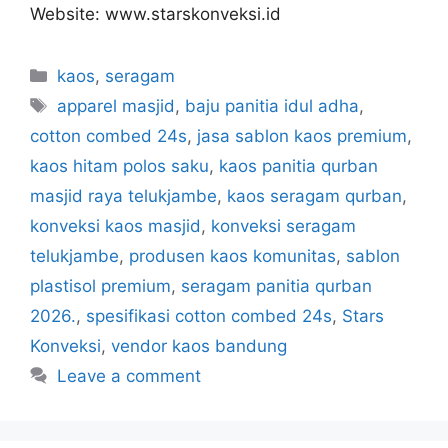
Website: www.starskonveksi.id
kaos
,
seragam
apparel masjid
,
baju panitia idul adha
,
cotton combed 24s
,
jasa sablon kaos premium
,
kaos hitam polos saku
,
kaos panitia qurban
masjid raya telukjambe
,
kaos seragam qurban
,
konveksi kaos masjid
,
konveksi seragam
telukjambe
,
produsen kaos komunitas
,
sablon
plastisol premium
,
seragam panitia qurban
2026.
,
spesifikasi cotton combed 24s
,
Stars
Konveksi
,
vendor kaos bandung
Leave a comment