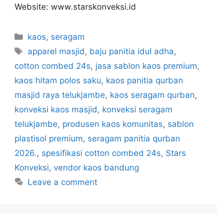
Website: www.starskonveksi.id
kaos
,
seragam
apparel masjid
,
baju panitia idul adha
,
cotton combed 24s
,
jasa sablon kaos premium
,
kaos hitam polos saku
,
kaos panitia qurban
masjid raya telukjambe
,
kaos seragam qurban
,
konveksi kaos masjid
,
konveksi seragam
telukjambe
,
produsen kaos komunitas
,
sablon
plastisol premium
,
seragam panitia qurban
2026.
,
spesifikasi cotton combed 24s
,
Stars
Konveksi
,
vendor kaos bandung
Leave a comment