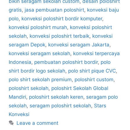
bikin seragam sekolah custom
,
desain poloshirt
gratis
,
jasa pembuatan poloshirt
,
konveksi baju
polo
,
konveksi poloshirt bordir komputer
,
konveksi poloshirt murah
,
konveksi poloshirt
sekolah
,
konveksi poloshirt terbaik
,
konveksi
seragam Depok
,
konveksi seragam Jakarta
,
konveksi seragam sekolah
,
konveksi terpercaya
Indonesia
,
pembuatan poloshirt bordir
,
polo
shirt bordir logo sekolah
,
polo shirt pique CVC
,
polo shirt sekolah premium
,
poloshirt custom
,
poloshirt sekolah
,
poloshirt Sekolah Global
Mandiri
,
poloshirt sekolah keren
,
seragam polo
sekolah
,
seragam poloshirt sekolah
,
Stars
Konveksi
Leave a comment