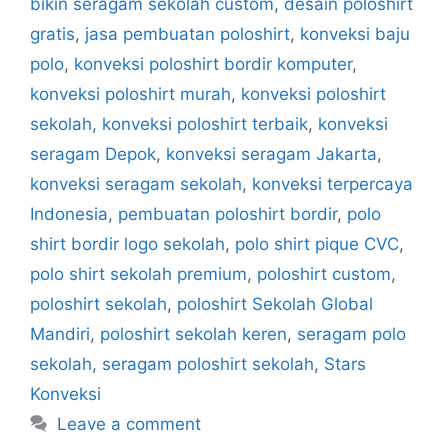
bikin seragam sekolah custom
,
desain poloshirt
gratis
,
jasa pembuatan poloshirt
,
konveksi baju
polo
,
konveksi poloshirt bordir komputer
,
konveksi poloshirt murah
,
konveksi poloshirt
sekolah
,
konveksi poloshirt terbaik
,
konveksi
seragam Depok
,
konveksi seragam Jakarta
,
konveksi seragam sekolah
,
konveksi terpercaya
Indonesia
,
pembuatan poloshirt bordir
,
polo
shirt bordir logo sekolah
,
polo shirt pique CVC
,
polo shirt sekolah premium
,
poloshirt custom
,
poloshirt sekolah
,
poloshirt Sekolah Global
Mandiri
,
poloshirt sekolah keren
,
seragam polo
sekolah
,
seragam poloshirt sekolah
,
Stars
Konveksi
Leave a comment