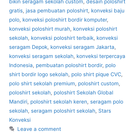
bikin seragam sekolah custom
,
desain poloshirt
gratis
,
jasa pembuatan poloshirt
,
konveksi baju
polo
,
konveksi poloshirt bordir komputer
,
konveksi poloshirt murah
,
konveksi poloshirt
sekolah
,
konveksi poloshirt terbaik
,
konveksi
seragam Depok
,
konveksi seragam Jakarta
,
konveksi seragam sekolah
,
konveksi terpercaya
Indonesia
,
pembuatan poloshirt bordir
,
polo
shirt bordir logo sekolah
,
polo shirt pique CVC
,
polo shirt sekolah premium
,
poloshirt custom
,
poloshirt sekolah
,
poloshirt Sekolah Global
Mandiri
,
poloshirt sekolah keren
,
seragam polo
sekolah
,
seragam poloshirt sekolah
,
Stars
Konveksi
Leave a comment