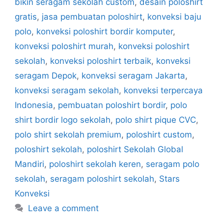
bikin seragam sekolah custom
,
desain poloshirt
gratis
,
jasa pembuatan poloshirt
,
konveksi baju
polo
,
konveksi poloshirt bordir komputer
,
konveksi poloshirt murah
,
konveksi poloshirt
sekolah
,
konveksi poloshirt terbaik
,
konveksi
seragam Depok
,
konveksi seragam Jakarta
,
konveksi seragam sekolah
,
konveksi terpercaya
Indonesia
,
pembuatan poloshirt bordir
,
polo
shirt bordir logo sekolah
,
polo shirt pique CVC
,
polo shirt sekolah premium
,
poloshirt custom
,
poloshirt sekolah
,
poloshirt Sekolah Global
Mandiri
,
poloshirt sekolah keren
,
seragam polo
sekolah
,
seragam poloshirt sekolah
,
Stars
Konveksi
Leave a comment