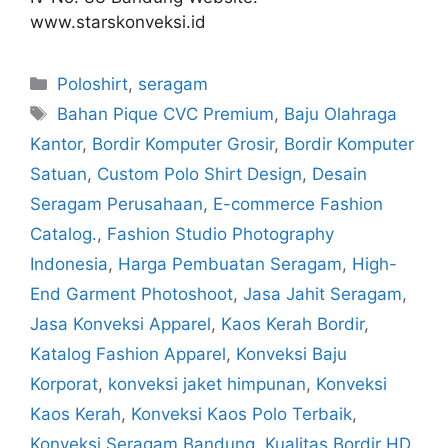
www.starskonveksi.id
Poloshirt
,
seragam
Bahan Pique CVC Premium
,
Baju Olahraga
Kantor
,
Bordir Komputer Grosir
,
Bordir Komputer
Satuan
,
Custom Polo Shirt Design
,
Desain
Seragam Perusahaan
,
E-commerce Fashion
Catalog.
,
Fashion Studio Photography
Indonesia
,
Harga Pembuatan Seragam
,
High-
End Garment Photoshoot
,
Jasa Jahit Seragam
,
Jasa Konveksi Apparel
,
Kaos Kerah Bordir
,
Katalog Fashion Apparel
,
Konveksi Baju
Korporat
,
konveksi jaket himpunan
,
Konveksi
Kaos Kerah
,
Konveksi Kaos Polo Terbaik
,
Konveksi Seragam Bandung
,
Kualitas Bordir HD
,