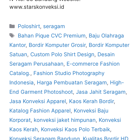
www.starskonveksi.id
Poloshirt
,
seragam
Bahan Pique CVC Premium
,
Baju Olahraga
Kantor
,
Bordir Komputer Grosir
,
Bordir Komputer
Satuan
,
Custom Polo Shirt Design
,
Desain
Seragam Perusahaan
,
E-commerce Fashion
Catalog.
,
Fashion Studio Photography
Indonesia
,
Harga Pembuatan Seragam
,
High-
End Garment Photoshoot
,
Jasa Jahit Seragam
,
Jasa Konveksi Apparel
,
Kaos Kerah Bordir
,
Katalog Fashion Apparel
,
Konveksi Baju
Korporat
,
konveksi jaket himpunan
,
Konveksi
Kaos Kerah
,
Konveksi Kaos Polo Terbaik
,
Konveksi Seragam Bandung
,
Kualitas Bordir HD
,