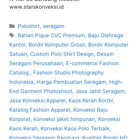
www.starskonveksi.id
Poloshirt
,
seragam
Bahan Pique CVC Premium
,
Baju Olahraga
Kantor
,
Bordir Komputer Grosir
,
Bordir Komputer
Satuan
,
Custom Polo Shirt Design
,
Desain
Seragam Perusahaan
,
E-commerce Fashion
Catalog.
,
Fashion Studio Photography
Indonesia
,
Harga Pembuatan Seragam
,
High-
End Garment Photoshoot
,
Jasa Jahit Seragam
,
Jasa Konveksi Apparel
,
Kaos Kerah Bordir
,
Katalog Fashion Apparel
,
Konveksi Baju
Korporat
,
konveksi jaket himpunan
,
Konveksi
Kaos Kerah
,
Konveksi Kaos Polo Terbaik
,
Konveksi Seragam Bandung
,
Kualitas Bordir HD
,