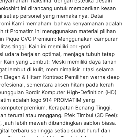
enyamanan maksimal dengan estetika desain
 poloshirt ini dirancang untuk memberikan kesan
gi setiap personel yang memakainya. Detail
Kompromi Kami memahami bahwa kenyamanan adalah
oshirt Promatim ini menggunakan material pilihan
n Kain Pique CVC Premium: Menggunakan campuran
tas tinggi. Kain ini memiliki pori-pori
 udara berjalan optimal, menjaga tubuh tetap
ur Kain yang Lembut: Meski memiliki daya tahan
t lembut di kulit, meminimalisir iritasi selama
 Elegan & Hitam Kontras: Pemilihan warna deep
fesional, sementara aksen hitam pada kerah
unggulan Bordir Komputer High-Definition (HD)
romatim adalah logo 914 PROMATIM yang
 komputer premium. Kerapatan Benang Tinggi:
dah terurai atau renggang. Efek Timbul (3D Feel):
f, jauh lebih mewah dibandingkan sablon biasa.
gital terbaru sehingga setiap sudut huruf dan