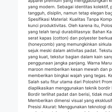
apparel premium yang menggabungkan k
yang modern. Sebagai identitas kolektif,
tangguh, disiplin, namun tetap elegan ba
Spesifikasi Material: Kualitas Tanpa 
kunci produktivitas. Oleh karena itu, Pol
yang telah teruji durabilitasnya: Baha
serat kapas (cotton) dan polyester berkuali
(honeycomb) yang memungkinkan sirkulasi
sejuk meski dalam aktivitas padat. Tekst
yang kuat, tekstur bagian dalam kain sanga
penggunaan jangka panjang. Warna Marun
maroon memberikan kesan mewah dan pro
memberikan bingkai wajah yang tegas. Ke
Salah satu fitur utama dari Poloshirt P
diaplikasikan menggunakan teknik bordir
Bordir terlihat padat dan berisi, tidak mu
Memberikan dimensi visual yang eksklusi
Presisi Akurat: Menggunakan teknologi di