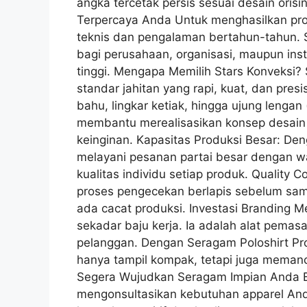
angka tercetak persis sesuai desain orisin
Terpercaya Anda Untuk menghasilkan produ
teknis dan pengalaman bertahun-tahun. S
bagi perusahaan, organisasi, maupun ins
tinggi. Mengapa Memilih Stars Konveksi?
standar jahitan yang rapi, kuat, dan presi
bahu, lingkar ketiak, hingga ujung lengan 
membantu merealisasikan konsep desain 
keinginan. Kapasitas Produksi Besar: 
melayani pesanan partai besar dengan w
kualitas individu setiap produk. Quality C
proses pengecekan berlapis sebelum sam
ada cacat produksi. Investasi Branding 
sekadar baju kerja. Ia adalah alat pem
pelanggan. Dengan Seragam Poloshirt Pro
hanya tampil kompak, tetapi juga memanc
Segera Wujudkan Seragam Impian Anda B
mengonsultasikan kebutuhan apparel And