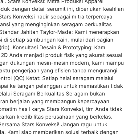
al. Stars Konveksi: Mitra Produksi Apparel
k dengan detail serumit ini, diperlukan keahlian
tars Konveksi hadir sebagai mitra terpercaya
tansi yang menginginkan seragam berkualitas
 Standar Jahitan Taylor-Made: Kami menerapkan
si di setiap sambungan kain, mulai dari bagian
(rib). Konsultasi Desain & Prototyping: Kami
2D Anda menjadi produk fisik yang akurat sesuai
Dengan dukungan mesin-mesin modern, kami mampu
aktu pengerjaan yang efisien tanpa mengurangi
ontrol (QC) Ketat: Setiap helai seragam melalui
pai ke tangan pelanggan untuk memastikan tidak
Melalui Seragam Berkualitas Seragam bukan
asaran berjalan yang membangun kepercayaan
matim hasil karya Stars Konveksi, tim Anda tidak
arkan kredibilitas perusahaan yang berkelas.
ersama Stars Konveksi! Jangan ragu untuk
a. Kami siap memberikan solusi terbaik dengan