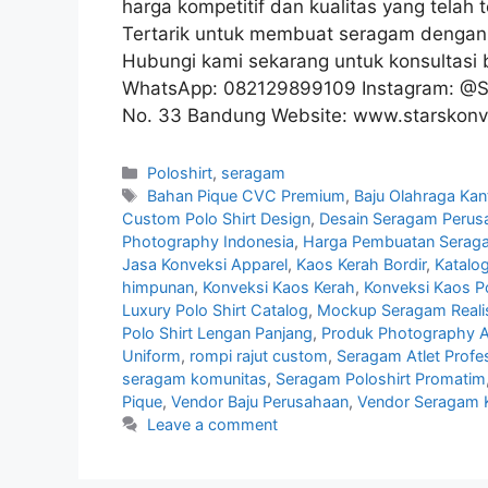
harga kompetitif dan kualitas yang telah
Tertarik untuk membuat seragam dengan k
Hubungi kami sekarang untuk konsultasi 
WhatsApp: 082129899109 Instagram: @Sta
No. 33 Bandung Website: www.starskonve
Poloshirt
,
seragam
Bahan Pique CVC Premium
,
Baju Olahraga Kan
Custom Polo Shirt Design
,
Desain Seragam Perus
Photography Indonesia
,
Harga Pembuatan Serag
Jasa Konveksi Apparel
,
Kaos Kerah Bordir
,
Katalo
himpunan
,
Konveksi Kaos Kerah
,
Konveksi Kaos Po
Luxury Polo Shirt Catalog
,
Mockup Seragam Realis
Polo Shirt Lengan Panjang
,
Produk Photography A
Uniform
,
rompi rajut custom
,
Seragam Atlet Profe
seragam komunitas
,
Seragam Poloshirt Promatim
Pique
,
Vendor Baju Perusahaan
,
Vendor Seragam 
Leave a comment