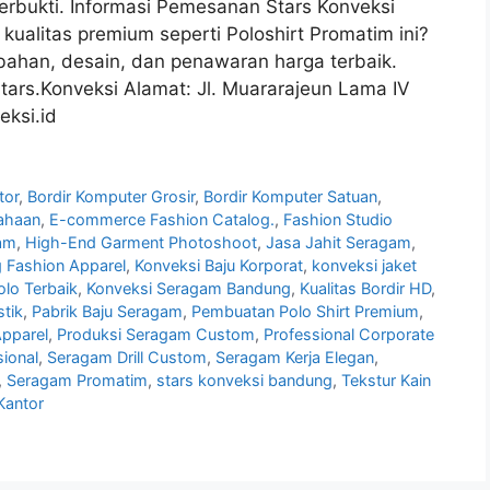
 terbukti. Informasi Pemesanan Stars Konveksi
ualitas premium seperti Poloshirt Promatim ini?
bahan, desain, dan penawaran harga terbaik.
rs.Konveksi Alamat: Jl. Muararajeun Lama IV
ksi.id
tor
,
Bordir Komputer Grosir
,
Bordir Komputer Satuan
,
ahaan
,
E-commerce Fashion Catalog.
,
Fashion Studio
am
,
High-End Garment Photoshoot
,
Jasa Jahit Seragam
,
g Fashion Apparel
,
Konveksi Baju Korporat
,
konveksi jaket
lo Terbaik
,
Konveksi Seragam Bandung
,
Kualitas Bordir HD
,
tik
,
Pabrik Baju Seragam
,
Pembuatan Polo Shirt Premium
,
pparel
,
Produksi Seragam Custom
,
Professional Corporate
sional
,
Seragam Drill Custom
,
Seragam Kerja Elegan
,
,
Seragam Promatim
,
stars konveksi bandung
,
Tekstur Kain
Kantor