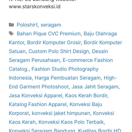
www.starskonveksi.id
Poloshirt
,
seragam
Bahan Pique CVC Premium
,
Baju Olahraga
Kantor
,
Bordir Komputer Grosir
,
Bordir Komputer
Satuan
,
Custom Polo Shirt Design
,
Desain
Seragam Perusahaan
,
E-commerce Fashion
Catalog.
,
Fashion Studio Photography
Indonesia
,
Harga Pembuatan Seragam
,
High-
End Garment Photoshoot
,
Jasa Jahit Seragam
,
Jasa Konveksi Apparel
,
Kaos Kerah Bordir
,
Katalog Fashion Apparel
,
Konveksi Baju
Korporat
,
konveksi jaket himpunan
,
Konveksi
Kaos Kerah
,
Konveksi Kaos Polo Terbaik
,
Konveksi Seragam Bandung
,
Kualitas Bordir HD
,