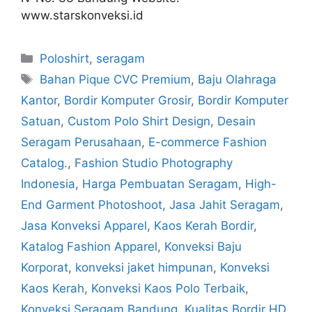
www.starskonveksi.id
Poloshirt
,
seragam
Bahan Pique CVC Premium
,
Baju Olahraga
Kantor
,
Bordir Komputer Grosir
,
Bordir Komputer
Satuan
,
Custom Polo Shirt Design
,
Desain
Seragam Perusahaan
,
E-commerce Fashion
Catalog.
,
Fashion Studio Photography
Indonesia
,
Harga Pembuatan Seragam
,
High-
End Garment Photoshoot
,
Jasa Jahit Seragam
,
Jasa Konveksi Apparel
,
Kaos Kerah Bordir
,
Katalog Fashion Apparel
,
Konveksi Baju
Korporat
,
konveksi jaket himpunan
,
Konveksi
Kaos Kerah
,
Konveksi Kaos Polo Terbaik
,
Konveksi Seragam Bandung
,
Kualitas Bordir HD
,