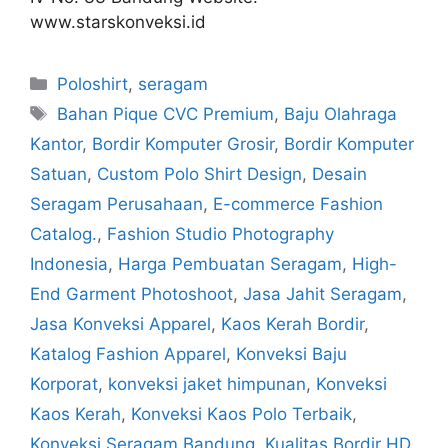
www.starskonveksi.id
Poloshirt
,
seragam
Bahan Pique CVC Premium
,
Baju Olahraga
Kantor
,
Bordir Komputer Grosir
,
Bordir Komputer
Satuan
,
Custom Polo Shirt Design
,
Desain
Seragam Perusahaan
,
E-commerce Fashion
Catalog.
,
Fashion Studio Photography
Indonesia
,
Harga Pembuatan Seragam
,
High-
End Garment Photoshoot
,
Jasa Jahit Seragam
,
Jasa Konveksi Apparel
,
Kaos Kerah Bordir
,
Katalog Fashion Apparel
,
Konveksi Baju
Korporat
,
konveksi jaket himpunan
,
Konveksi
Kaos Kerah
,
Konveksi Kaos Polo Terbaik
,
Konveksi Seragam Bandung
,
Kualitas Bordir HD
,