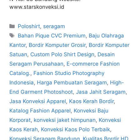
www.starskonveksi.id
Poloshirt
,
seragam
Bahan Pique CVC Premium
,
Baju Olahraga
Kantor
,
Bordir Komputer Grosir
,
Bordir Komputer
Satuan
,
Custom Polo Shirt Design
,
Desain
Seragam Perusahaan
,
E-commerce Fashion
Catalog.
,
Fashion Studio Photography
Indonesia
,
Harga Pembuatan Seragam
,
High-
End Garment Photoshoot
,
Jasa Jahit Seragam
,
Jasa Konveksi Apparel
,
Kaos Kerah Bordir
,
Katalog Fashion Apparel
,
Konveksi Baju
Korporat
,
konveksi jaket himpunan
,
Konveksi
Kaos Kerah
,
Konveksi Kaos Polo Terbaik
,
Konveksi Seragam Bandung
,
Kualitas Bordir HD
,