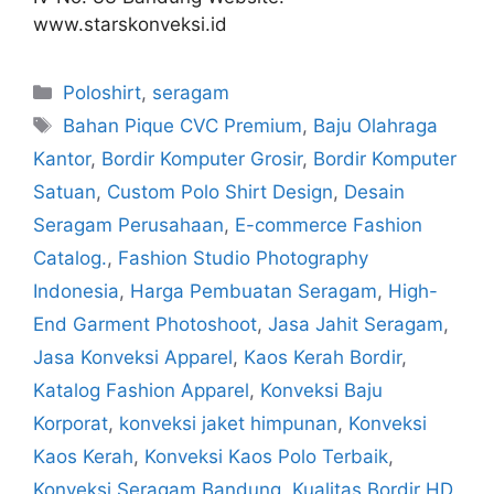
www.starskonveksi.id
Poloshirt
,
seragam
Bahan Pique CVC Premium
,
Baju Olahraga
Kantor
,
Bordir Komputer Grosir
,
Bordir Komputer
Satuan
,
Custom Polo Shirt Design
,
Desain
Seragam Perusahaan
,
E-commerce Fashion
Catalog.
,
Fashion Studio Photography
Indonesia
,
Harga Pembuatan Seragam
,
High-
End Garment Photoshoot
,
Jasa Jahit Seragam
,
Jasa Konveksi Apparel
,
Kaos Kerah Bordir
,
Katalog Fashion Apparel
,
Konveksi Baju
Korporat
,
konveksi jaket himpunan
,
Konveksi
Kaos Kerah
,
Konveksi Kaos Polo Terbaik
,
Konveksi Seragam Bandung
,
Kualitas Bordir HD
,